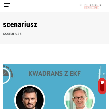
Skip
to
content
scenariusz
scenariusz