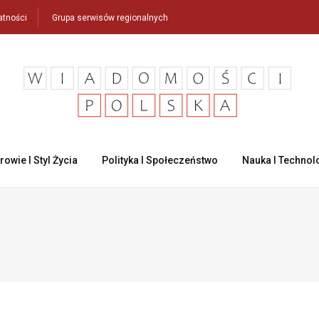
atności
Grupa serwisów regionalnych
rowie I Styl Życia
Polityka I Społeczeństwo
Nauka I Technol