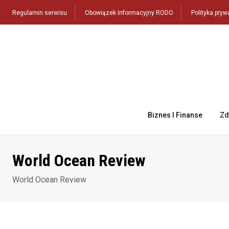
Skip
Regulamin serwisu
Obowiązek Informacyjny RODO
Polityka pryw
to
content
Biznes I Finanse
Zd
World Ocean Review
World Ocean Review