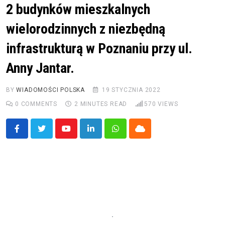
2 budynków mieszkalnych
wielorodzinnych z niezbędną
infrastrukturą w Poznaniu przy ul.
Anny Jantar.
BY
WIADOMOŚCI POLSKA
19 STYCZNIA 2022
0
COMMENTS
2 MINUTES READ
570
VIEWS
Youtube
LinkedIn
Whatsapp
Cloud