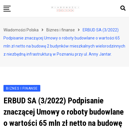
Skip
to
content
Biznes i finanse
Wiadomości Polska
Biznes i finanse
ERBUD SA (3/2022)
Zdrowie i styl życia
Podpisanie znaczącej Umowy o roboty budowlane o wartości 65
Polityka i społeczeństwo
mln zł netto na budowę 2 budynków mieszkalnych wielorodzinnych
z niezbędną infrastrukturą w Poznaniu przy ul. Anny Jantar.
Nauka i technologie
Ludzie i kultura
BIZNES I FINANSE
ERBUD SA (3/2022) Podpisanie
znaczącej Umowy o roboty budowlane
o wartości 65 mln zł netto na budowę