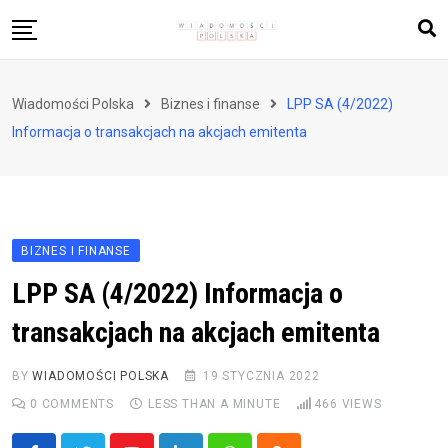
Skip
to
content
Biznes i finanse
Wiadomości Polska
Biznes i finanse
LPP SA (4/2022)
Zdrowie i styl życia
Informacja o transakcjach na akcjach emitenta
Polityka i społeczeństwo
Nauka i technologie
Ludzie i kultura
BIZNES I FINANSE
LPP SA (4/2022) Informacja o
transakcjach na akcjach emitenta
BY
WIADOMOŚCI POLSKA
19 STYCZNIA 2022
0
COMMENTS
LESS THAN A MINUTE
466
VIEWS