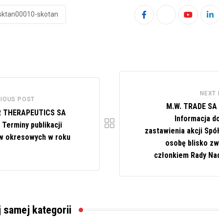
lsktan00010-skotan
Youtube
Li
NEXT
IOUS POST
M.W. TRADE SA 
 THERAPEUTICS SA
Informacja d
 Terminy publikacji
zastawienia akcji Spó
w okresowych w roku
osobę blisko zw
członkiem Rady Na
j samej kategorii