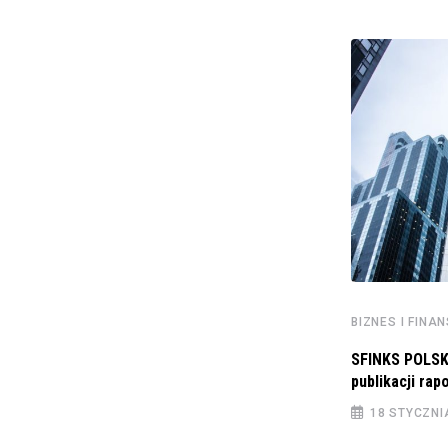
BIZNES I FINANSE
Konsensus prognostyczny EKF: inflacja jest
już pod kontrolą,
BIZNES I FINA
11 GRUDNIA 2024
SFINKS POLSK
publikacji ra
18 STYCZNI