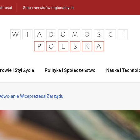
atności
Grupa serwisów regionalnych
rowie I Styl Życia
Polityka I Społeczeństwo
Nauka I Technol
dwołanie Wiceprezesa Zarządu