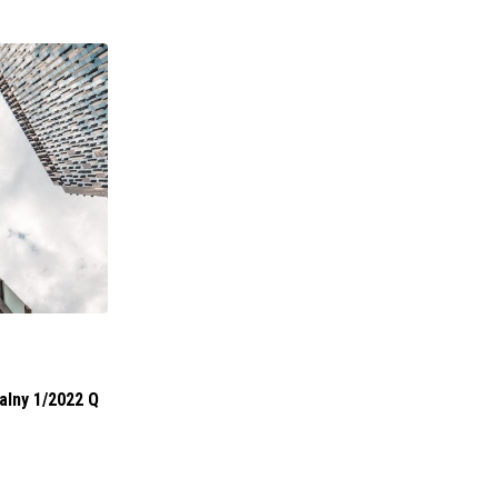
BIZNES I FINANSE
RONSON DEVELOPMENT SE (11/2022)
Powiadomienie od osoby blisko
24 STYCZNIA 2022
alny 1/2022 Q