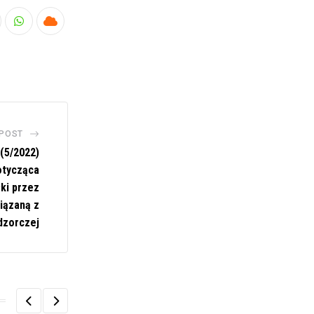
nkedIn
Whatsapp
Cloud
 POST
(5/2022)
otycząca
łki przez
iązaną z
dzorczej