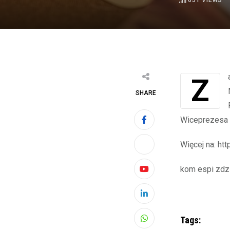
651
VIEWS
Zarząd Skotan S.A. („Emitent”) informuje, że w dniu 26 stycznia 2022 r. Rada
SHARE
Wiceprezesa 
Więcej na: htt
kom espi zdz
Youtube
LinkedIn
Tags:
Whatsapp