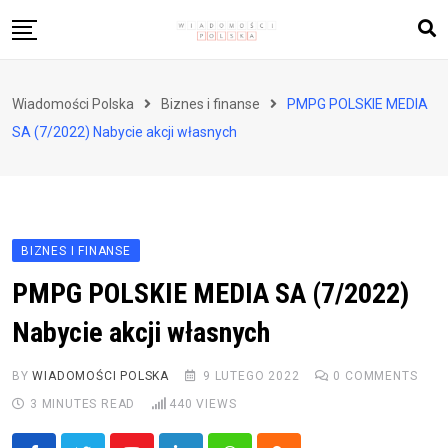
Skip
to
content
Biznes i finanse
Wiadomości Polska
Biznes i finanse
PMPG POLSKIE MEDIA
Zdrowie i styl życia
SA (7/2022) Nabycie akcji własnych
Polityka i społeczeństwo
Nauka i technologie
Ludzie i kultura
BIZNES I FINANSE
PMPG POLSKIE MEDIA SA (7/2022)
Nabycie akcji własnych
BY
WIADOMOŚCI POLSKA
9 LUTEGO 2022
0
COMMENTS
3 MINUTES READ
440
VIEWS