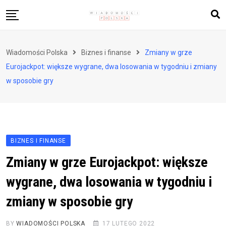
Skip
to
content
Biznes i finanse
Wiadomości Polska
Biznes i finanse
Zmiany w grze
Zdrowie i styl życia
Eurojackpot: większe wygrane, dwa losowania w tygodniu i zmiany
Polityka i społeczeństwo
w sposobie gry
Nauka i technologie
Ludzie i kultura
BIZNES I FINANSE
Zmiany w grze Eurojackpot: większe
wygrane, dwa losowania w tygodniu i
zmiany w sposobie gry
BY
WIADOMOŚCI POLSKA
17 LUTEGO 2022