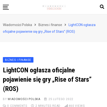
Skip
to
content
Biznes i finanse
Wiadomości Polska
Biznes i finanse
LightCON ogłasza
Zdrowie i styl życia
oficjalne pojawienie się gry „Rise of Stars” (ROS)
Polityka i społeczeństwo
Nauka i technologie
Ludzie i kultura
BIZNES I FINANSE
LightCON ogłasza oficjalne
pojawienie się gry „Rise of Stars”
(ROS)
BY
WIADOMOŚCI POLSKA
25 LUTEGO 2022
0
COMMENTS
2 MINUTES READ
460
VIEWS