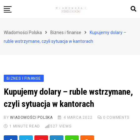
Skip
to
content
Biznes i finanse
Wiadomości Polska
Biznes i finanse
Kupujemy dolary –
Zdrowie i styl życia
ruble wstrzymane, czyli sytuacja w kantorach
Polityka i społeczeństwo
Nauka i technologie
Ludzie i kultura
BIZNES I FINANSE
Kupujemy dolary – ruble wstrzymane,
czyli sytuacja w kantorach
BY
WIADOMOŚCI POLSKA
4 MARCA 2022
0
COMMENTS
1 MINUTE READ
527
VIEWS