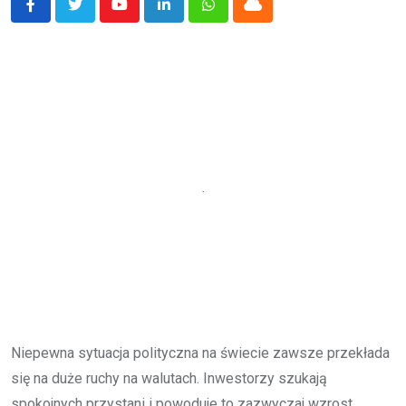
Youtube
LinkedIn
Whatsapp
Cloud
Niepewna sytuacja polityczna na świecie zawsze przekłada
się na duże ruchy na walutach. Inwestorzy szukają
spokojnych przystani i powoduje to zazwyczaj wzrost