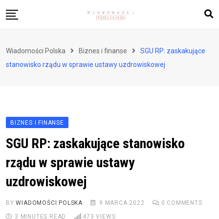
Skip
to
content
Biznes i finanse
Wiadomości Polska
Biznes i finanse
SGU RP: zaskakujące
Zdrowie i styl życia
stanowisko rządu w sprawie ustawy uzdrowiskowej
Polityka i społeczeństwo
Nauka i technologie
Ludzie i kultura
BIZNES I FINANSE
SGU RP: zaskakujące stanowisko
rządu w sprawie ustawy
uzdrowiskowej
BY
WIADOMOŚCI POLSKA
9 MARCA 2022
0
COMMENTS
3 MINUTES READ
473
VIEWS