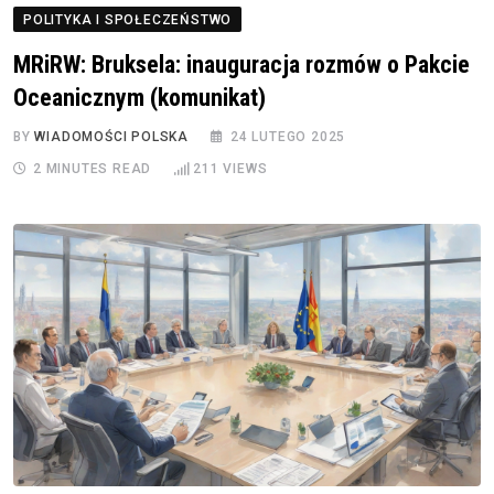
POLITYKA I SPOŁECZEŃSTWO
MRiRW: Bruksela: inauguracja rozmów o Pakcie
Oceanicznym (komunikat)
BY
WIADOMOŚCI POLSKA
24 LUTEGO 2025
2 MINUTES READ
211
VIEWS