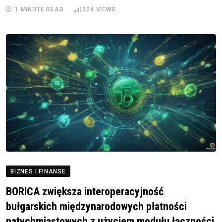
1 MINUTE READ
224
VIEWS
BIZNES I FINANSE
BORICA zwiększa interoperacyjność
bułgarskich międzynarodowych płatności
natychmiastowych z użyciem modułu łączności