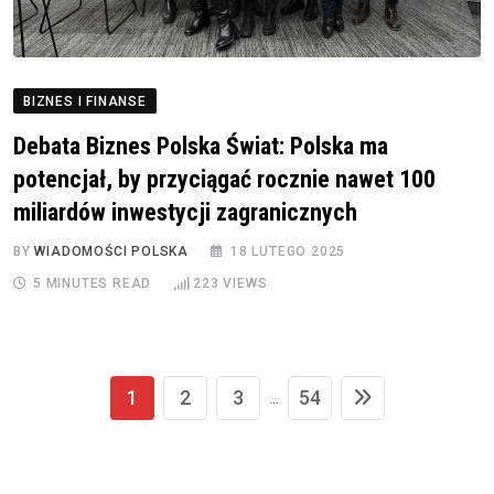
BIZNES I FINANSE
Debata Biznes Polska Świat: Polska ma
potencjał, by przyciągać rocznie nawet 100
miliardów inwestycji zagranicznych
BY
WIADOMOŚCI POLSKA
18 LUTEGO 2025
5 MINUTES READ
223
VIEWS
1
2
3
54
...