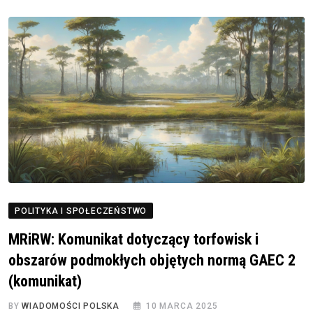
POLITYKA I SPOŁECZEŃSTWO
MRiRW: Komunikat dotyczący torfowisk i
obszarów podmokłych objętych normą GAEC 2
(komunikat)
BY
WIADOMOŚCI POLSKA
10 MARCA 2025