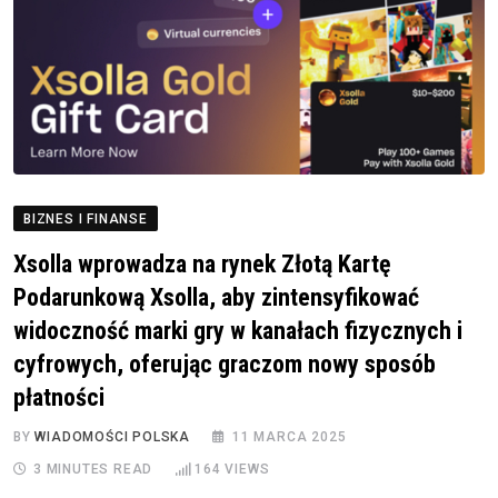
BIZNES I FINANSE
Xsolla wprowadza na rynek Złotą Kartę
Podarunkową Xsolla, aby zintensyfikować
widoczność marki gry w kanałach fizycznych i
cyfrowych, oferując graczom nowy sposób
płatności
BY
WIADOMOŚCI POLSKA
11 MARCA 2025
3 MINUTES READ
164
VIEWS