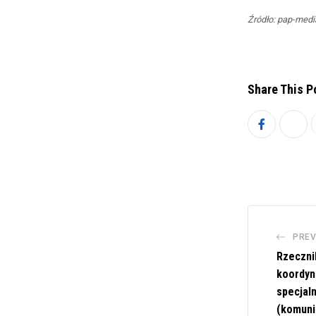
Źródło: pap-medi
Share This P
PREV
Rzeczni
koordyn
specjal
(komuni