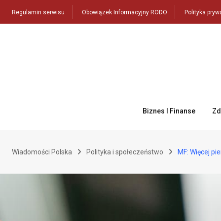
Skip
Regulamin serwisu
Obowiązek Informacyjny RODO
Polityka pryw
to
content
Biznes I Finanse
Zd
Wiadomości Polska
Polityka i społeczeństwo
MF: Więcej pi