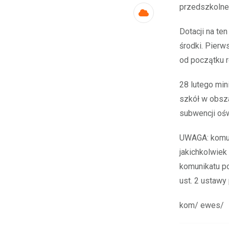
przedszkolneg
Cloud
Dotacji na te
środki. Pierw
od początku 
28 lutego min
szkół w obsz
subwencji oś
UWAGA: komun
jakichkolwiek
komunikatu po
ust. 2 ustawy
kom/ ewes/