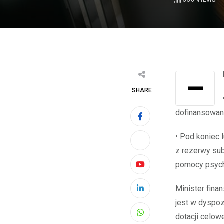
556
VIEWS
SHARE
dofinansowan
• Pod koniec 
z rezerwy su
pomocy psych
Youtube
Minister fina
LinkedIn
jest w dyspo
dotacji celow
Whatsapp