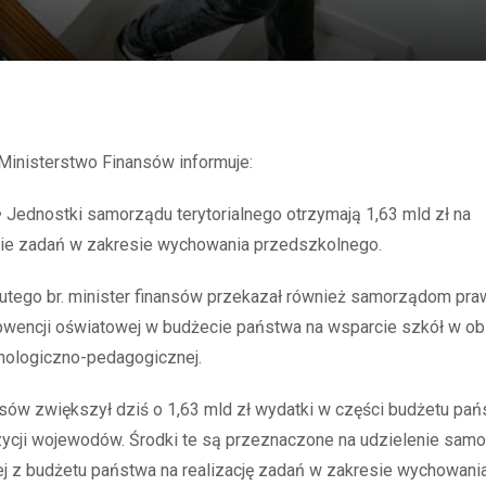
– Ministerstwo Finansów informuje:
• Jednostki samorządu terytorialnego otrzymają 1,63 mld zł na
ie zadań w zakresie wychowania przedszkolnego.
lutego br. minister finansów przekazał również samorządom pra
bwencji oświatowej w budżecie państwa na wsparcie szkół w o
ologiczno-pedagogicznej.
nsów zwiększył dziś o 1,63 mld zł wydatki w części budżetu pań
zycji wojewodów. Środki te są przeznaczone na udzielenie sa
ej z budżetu państwa na realizację zadań w zakresie wychowani