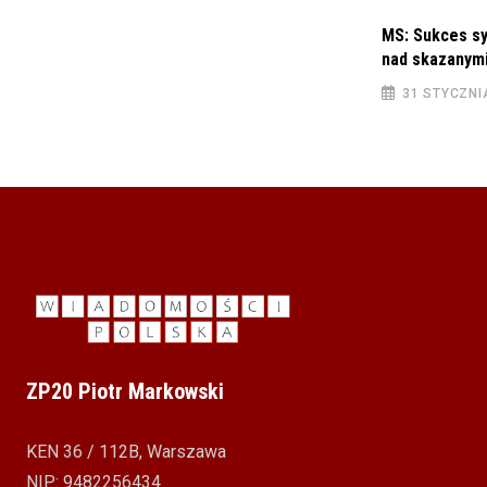
2 MAJA 2022
MS: Sukces s
nad skazanymi
31 STYCZNI
ZP20 Piotr Markowski
KEN 36 / 112B, Warszawa
NIP: 9482256434