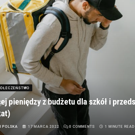
SPOŁECZEŃSTWO
ej pieniędzy z budżetu dla szkół i przeds
at)
I POLSKA
17 MARCA 2022
0
COMMENTS
1 MINUTE READ