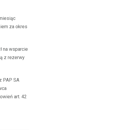
 miesiąc
niem za okres
ł na wsparcie
ą z rezerwy
ez PAP SA
awca
owień art. 42