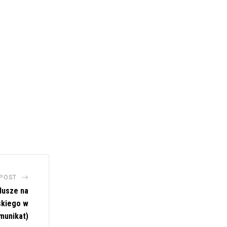
 POST
dusze na
skiego w
munikat)