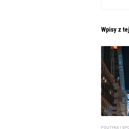
Wpisy z te
POLITYKA I SPOŁECZEŃSTWO
Kancelaria Senatu: 18. rocznica przystąpienia
Polski do Unii
POLITYKA I S