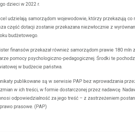
o dzieci w 2022 r.
n cel udzielają samorządom wojewodowie, którzy przekazują co
sza część dotacji zostanie przekazana niezwłocznie z wyrówna
roku budżetowego.
ister finansów przekazał również samorządom prawie 180 mln z
arze pomocy psychologiczno-pedagogicznej. Środki te pochodz
wiatowej w budżecie państwa.
ikaty publikowane są w serwisie PAP bez wprowadzania prz
 zmian w ich treści, w formie dostarczonej przez nadawcę. Nad
nosi odpowiedzialność za jego treść – z zastrzeżeniem postan
 prawo prasowe. (PAP)