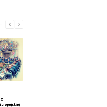
POLITYKA I SPOŁECZEŃSTWO
KRS wyraża swoje stanowisko w sprawie
 z
wyroku Europejskiego
Europejskiej