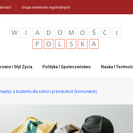
atności
Grupa serwisów regionalnych
rowie I Styl Życia
Polityka I Społeczeństwo
Nauka I Technol
eniędzy z budżetu dla szkół i przedszkoli (komunikat)