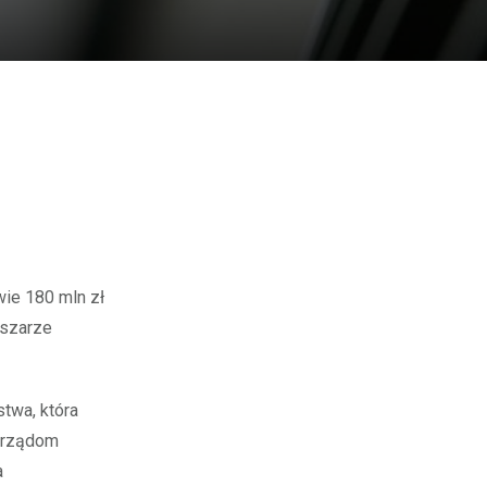
wie 180 mln zł
bszarze
stwa, która
morządom
a