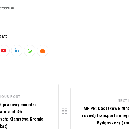
aroom.pl
ost:
Youtube
LinkedIn
Whatsapp
Cloud
IOUS POST
NEXT
k prasowy ministra
MFiPR: Dodatkowe fun
atora służb
rozwój transportu miej
nych: Kłamstwa Kremla
Bydgoszczy (ko
kat)