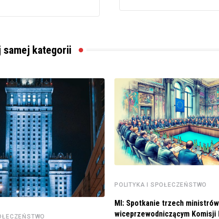
j samej kategorii
POLITYKA I SPOŁECZEŃSTWO
MI: Spotkanie trzech ministrów
wiceprzewodniczącym Komisji 
POŁECZEŃSTWO