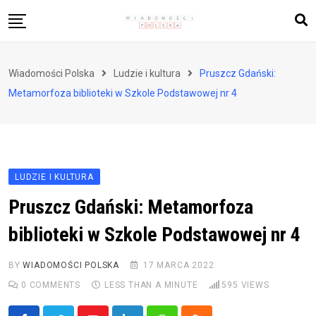
Skip
to
content
Biznes i finanse
Wiadomości Polska
Ludzie i kultura
Pruszcz Gdański:
Zdrowie i styl życia
Metamorfoza biblioteki w Szkole Podstawowej nr 4
Polityka i społeczeństwo
Nauka i technologie
Ludzie i kultura
LUDZIE I KULTURA
Pruszcz Gdański: Metamorfoza
biblioteki w Szkole Podstawowej nr 4
BY
WIADOMOŚCI POLSKA
17 MARCA 2022
0
COMMENTS
LESS THAN A MINUTE
595
VIEWS