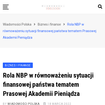
Skip
to
content
Biznes i finanse
Wiadomości Polska
Biznes i finanse
Rola NBP w
Zdrowie i styl życia
równoważeniu sytuacji finansowej państwa tematem Prasowej
Polityka i społeczeństwo
Akademii Pieniądza
Nauka i technologie
Ludzie i kultura
BIZNES I FINANSE
Rola NBP w równoważeniu sytuacji
finansowej państwa tematem
Prasowej Akademii Pieniądza
BY
WIADOMOŚCI POLSKA
18 MARCA 2022