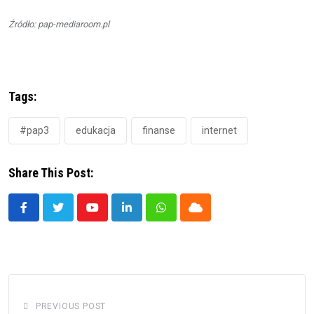
Źródło: pap-mediaroom.pl
Tags:
#pap3
edukacja
finanse
internet
Share This Post:
Youtube
LinkedIn
Whatsapp
Cloud
PREVIOUS POST