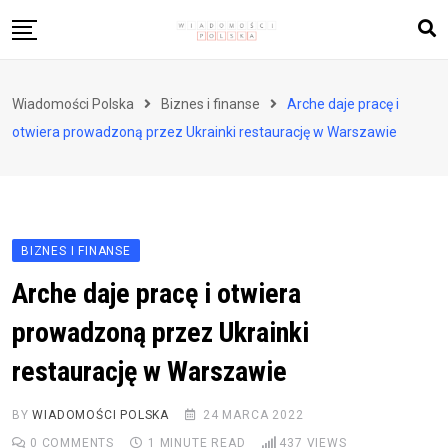
Skip
to
content
Biznes i finanse
Wiadomości Polska
Biznes i finanse
Arche daje pracę i
Zdrowie i styl życia
otwiera prowadzoną przez Ukrainki restaurację w Warszawie
Polityka i społeczeństwo
Nauka i technologie
Ludzie i kultura
BIZNES I FINANSE
Arche daje pracę i otwiera
prowadzoną przez Ukrainki
restaurację w Warszawie
BY
WIADOMOŚCI POLSKA
24 MARCA 2022
0
COMMENTS
1 MINUTE READ
437
VIEWS