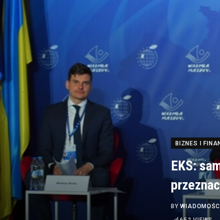
BIZNES I FINA
EKS: sam
przeznac
BY
WIADOMOŚC