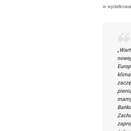
w wydatkowan
„Wart
nowej
Europ
klima
zaczę
pieni
mamy 
Bańko
Zacho
zapro