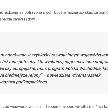
ak nadzieję, że potrzebne środki będzie można uzyskać za pom
sparcia samorządów.
my dorównać w szybkości rozwoju innym województwom
też inne potrzeby. I tu wychodzą naprzeciw inne progr
we czy europejskie, m.in. program Polska Wschodnia, kt
ra biedniejsze rejony” – powiedziała wicemarszałek
ództwa podkarpackiego.
orząd województwa zachodniopomorskiego wolałby mieć więk