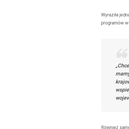
Wyraziła jedn
programów w
„Chce
mamy 
krajo
wspie
wojew
Również sam