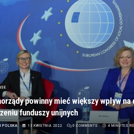
NSE
orządy powinny mieć większy wpływ na 
zeniu funduszy unijnych
I POLSKA
13 KWIETNIA 2022
0
COMMENTS
4 MINUTES R