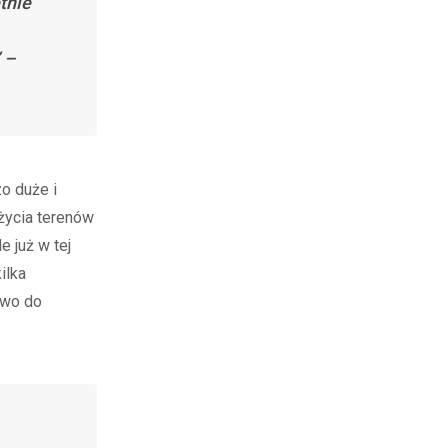
tnie
 –
o duże i
życia terenów
 już w tej
ilka
two do