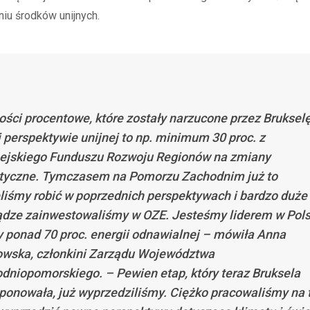
iu środków unijnych.
ości procentowe, które zostały narzucone przez Bruksel
 perspektywie unijnej to np. minimum 30 proc. z
ejskiego Funduszu Rozwoju Regionów na zmiany
tyczne. Tymczasem na Pomorzu Zachodnim już to
liśmy robić w poprzednich perspektywach i bardzo duże
ądze zainwestowaliśmy w OZE. Jesteśmy liderem w Pols
ponad 70 proc. energii odnawialnej – mówiła Anna
wska, członkini Zarządu Województwa
dniopomorskiego. – Pewien etap, który teraz Bruksela
ponowała, już wyprzedziliśmy. Ciężko pracowaliśmy na t