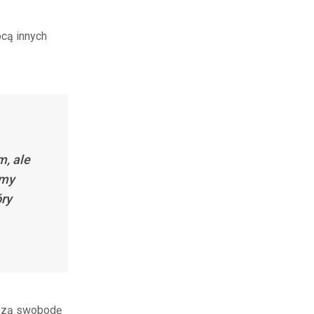
ocą innych
, ale
amy
óry
szą swobodę