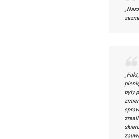
„Nasz
zazna
„Fakt
pieni
były 
zmien
spraw
zreal
skier
zauwa