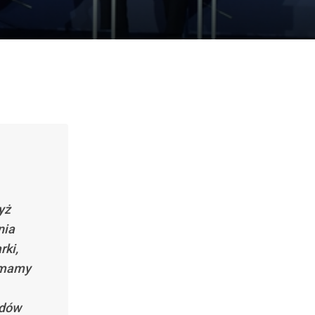
yż
nia
rki,
o mamy
ądów