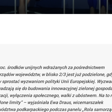
roc. środków unijnych wdrażanych za pośrednictwem
ządów województw, w blisko 2/3 jest już podzielone, gd
sprostać wyzwaniom polityki Unii Europejskiej. Wyzwa
adzają się do budowania innowacyjnej zielonej gospoda
zacji, wyłączenia społecznego, walki z ubóstwem. Na t
lone limity” – wyjaśniała Ewa Draus, wicemarszałek
ództwa podkarpackiego podczas panelu „Rola samorz