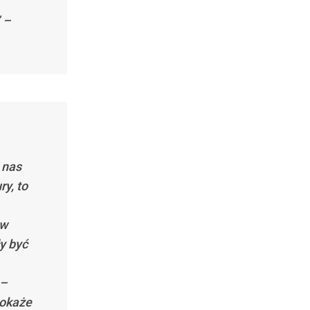
 –
 nas
y, to
ów
y być
 –
 okaże