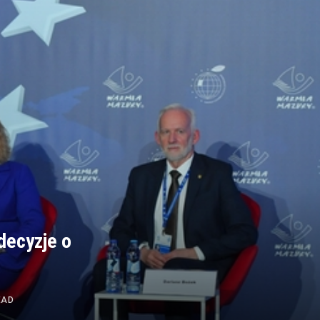
decyzje o
EAD