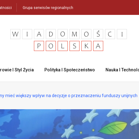
atności
Grupa serwisów regionalnych
rowie I Styl Życia
Polityka I Społeczeństwo
Nauka I Technol
y mieć większy wpływ na decyzje o przeznaczeniu funduszy unijnych