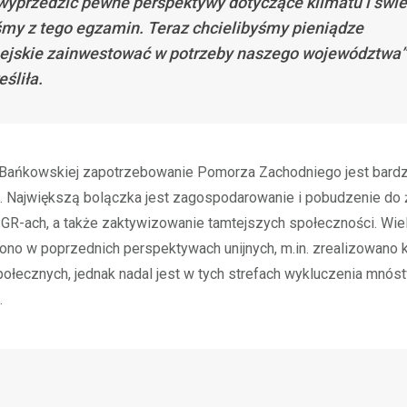
wyprzedzić pewne perspektywy dotyczące klimatu i świe
śmy z tego egzamin. Teraz chcielibyśmy pieniądze
ejskie zainwestować w potrzeby naszego województwa”
eśliła.
Bańkowskiej zapotrzebowanie Pomorza Zachodniego jest bardz
. Największą bolączka jest zagospodarowanie i pobudzenie do 
R-ach, a także zaktywizowanie tamtejszych społeczności. Wiele
ono w poprzednich perspektywach unijnych, m.in. zrealizowano k
łecznych, jednak nadal jest w tych strefach wykluczenia mnós
.