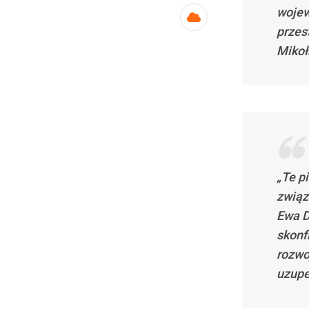
wojew
Cloud
przes
Mikoł
„Te p
związ
Ewa D
skonf
rozwo
uzupe