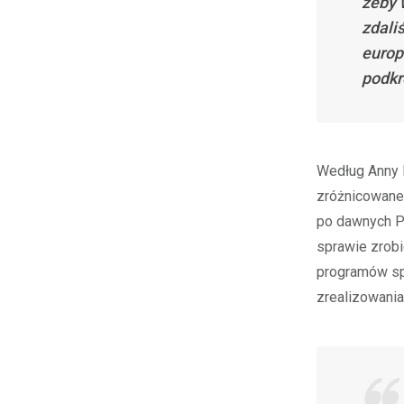
żeby 
zdali
europ
podkr
Według Anny 
zróżnicowane
po dawnych PG
sprawie zrobi
programów spo
zrealizowania