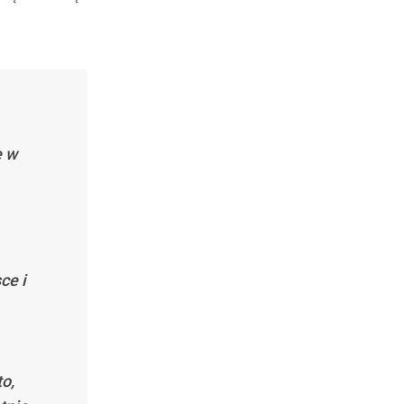
ę w
ce i
o,