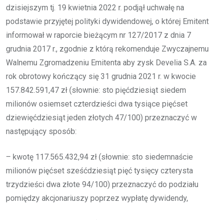
dzisiejszym tj. 19 kwietnia 2022 r. podjął uchwałę na
podstawie przyjętej polityki dywidendowej, o której Emitent
informował w raporcie bieżącym nr 127/2017 z dnia 7
grudnia 2017 r., zgodnie z którą rekomenduje Zwyczajnemu
Walnemu Zgromadzeniu Emitenta aby zysk Develia S.A. za
rok obrotowy kończący się 31 grudnia 2021 r. w kwocie
157.842.591,47 zł (słownie: sto pięćdziesiąt siedem
milionów osiemset czterdzieści dwa tysiące pięćset
dziewięćdziesiąt jeden złotych 47/100) przeznaczyć w
następujący sposób:
– kwotę 117.565.432,94 zł (słownie: sto siedemnaście
milionów pięćset sześćdziesiąt pięć tysięcy czterysta
trzydzieści dwa złote 94/100) przeznaczyć do podziału
pomiędzy akcjonariuszy poprzez wypłatę dywidendy,