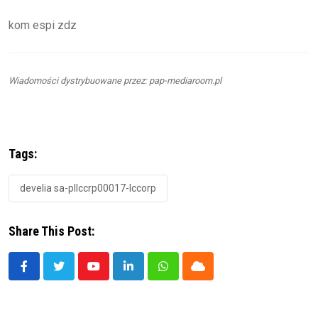
kom espi zdz
Wiadomości dystrybuowane przez: pap-mediaroom.pl
Tags:
develia sa-pllccrp00017-lccorp
Share This Post:
Youtube
LinkedIn
Whatsapp
Cloud