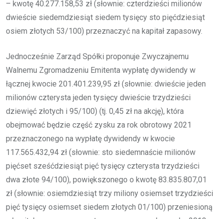
– kwotę 40.277.158,53 zł (słownie: czterdzieści milionów
dwieście siedemdziesiąt siedem tysięcy sto pięćdziesiąt
osiem złotych 53/100) przeznaczyć na kapitał zapasowy.
Jednocześnie Zarząd Spółki proponuje Zwyczajnemu
Walnemu Zgromadzeniu Emitenta wypłatę dywidendy w
łącznej kwocie 201.401.239,95 zł (słownie: dwieście jeden
milionów czterysta jeden tysięcy dwieście trzydzieści
dziewięć złotych i 95/100) (tj. 0,45 zł na akcję), która
obejmować będzie część zysku za rok obrotowy 2021
przeznaczonego na wypłatę dywidendy w kwocie
117.565.432,94 zł (słownie: sto siedemnaście milionów
pięćset sześćdziesiąt pięć tysięcy czterysta trzydzieści
dwa złote 94/100), powiększonego o kwotę 83.835.807,01
zł (słownie: osiemdziesiąt trzy miliony osiemset trzydzieści
pięć tysięcy osiemset siedem złotych 01/100) przeniesioną