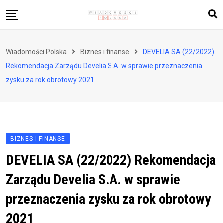
Skip
to
content
Biznes i finanse
Wiadomości Polska
Biznes i finanse
DEVELIA SA (22/2022)
Zdrowie i styl życia
Rekomendacja Zarządu Develia S.A. w sprawie przeznaczenia
Polityka i społeczeństwo
zysku za rok obrotowy 2021
Nauka i technologie
Ludzie i kultura
BIZNES I FINANSE
DEVELIA SA (22/2022) Rekomendacja
Zarządu Develia S.A. w sprawie
przeznaczenia zysku za rok obrotowy
2021