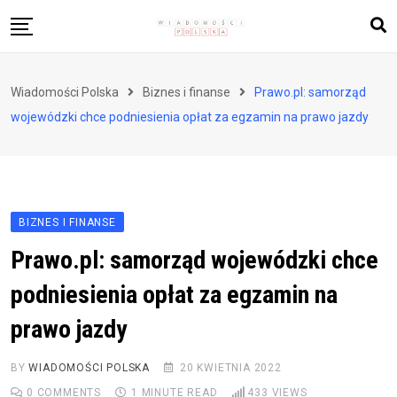
Skip
to
content
Biznes i finanse
Wiadomości Polska
Biznes i finanse
Prawo.pl: samorząd
Zdrowie i styl życia
wojewódzki chce podniesienia opłat za egzamin na prawo jazdy
Polityka i społeczeństwo
Nauka i technologie
Ludzie i kultura
BIZNES I FINANSE
Prawo.pl: samorząd wojewódzki chce
podniesienia opłat za egzamin na
prawo jazdy
BY
WIADOMOŚCI POLSKA
20 KWIETNIA 2022
0
COMMENTS
1 MINUTE READ
433
VIEWS