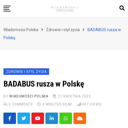
Skip
to
content
Biznes i finanse
Wiadomości Polska
Zdrowie i styl życia
BADABUS rusza w
Zdrowie i styl życia
Polskę
Polityka i społeczeństwo
Nauka i technologie
Ludzie i kultura
ZDROWIE I STYL ŻYCIA
BADABUS rusza w Polskę
BY
WIADOMOŚCI POLSKA
21 KWIETNIA 2022
0
COMMENTS
3 MINUTES READ
467
VIEWS
Youtube
LinkedIn
Whatsapp
Cloud