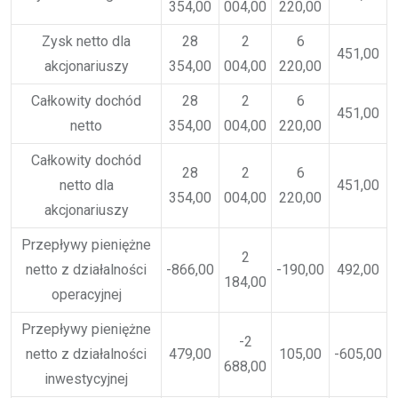
354,00
004,00
220,00
Zysk netto dla
28
2
6
451,00
akcjonariuszy
354,00
004,00
220,00
Całkowity dochód
28
2
6
451,00
netto
354,00
004,00
220,00
Całkowity dochód
28
2
6
netto dla
451,00
354,00
004,00
220,00
akcjonariuszy
Przepływy pieniężne
2
netto z działalności
-866,00
-190,00
492,00
184,00
operacyjnej
Przepływy pieniężne
-2
netto z działalności
479,00
105,00
-605,00
688,00
inwestycyjnej