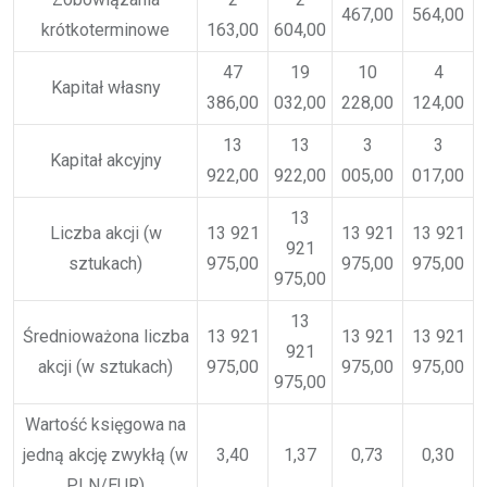
467,00
564,00
krótkoterminowe
163,00
604,00
47
19
10
4
Kapitał własny
386,00
032,00
228,00
124,00
13
13
3
3
Kapitał akcyjny
922,00
922,00
005,00
017,00
13
Liczba akcji (w
13 921
13 921
13 921
921
sztukach)
975,00
975,00
975,00
975,00
13
Średnioważona liczba
13 921
13 921
13 921
921
akcji (w sztukach)
975,00
975,00
975,00
975,00
Wartość księgowa na
jedną akcję zwykłą (w
3,40
1,37
0,73
0,30
PLN/EUR)