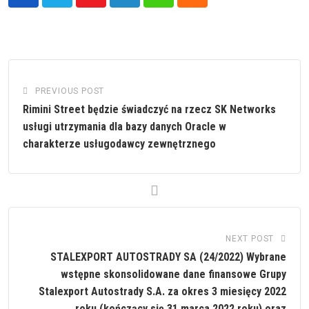
Youtube
LinkedIn
Whatsapp
Cloud
PREVIOUS POST
Rimini Street będzie świadczyć na rzecz SK Networks
usługi utrzymania dla bazy danych Oracle w
charakterze usługodawcy zewnętrznego
NEXT POST
STALEXPORT AUTOSTRADY SA (24/2022) Wybrane
wstępne skonsolidowane dane finansowe Grupy
Stalexport Autostrady S.A. za okres 3 miesięcy 2022
roku (kończący się 31 marca 2022 roku) oraz