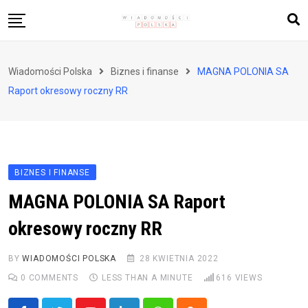
Skip
to
content
Biznes i finanse
Wiadomości Polska
Biznes i finanse
MAGNA POLONIA SA
Zdrowie i styl życia
Raport okresowy roczny RR
Polityka i społeczeństwo
Nauka i technologie
Ludzie i kultura
BIZNES I FINANSE
MAGNA POLONIA SA Raport
okresowy roczny RR
BY
WIADOMOŚCI POLSKA
28 KWIETNIA 2022
0
COMMENTS
LESS THAN A MINUTE
616
VIEWS