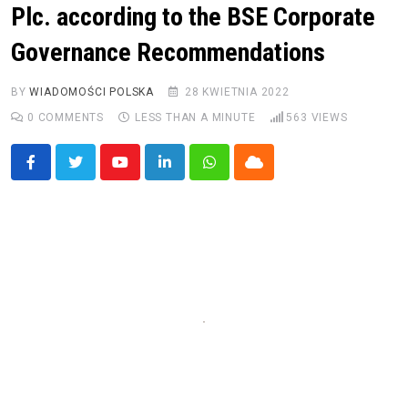
Plc. according to the BSE Corporate
Governance Recommendations
BY
WIADOMOŚCI POLSKA
28 KWIETNIA 2022
0
COMMENTS
LESS THAN A MINUTE
563
VIEWS
Youtube
LinkedIn
Whatsapp
Cloud