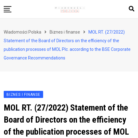
Skip
to
content
Biznes i finanse
Wiadomości Polska
Biznes i finanse
MOL RT. (27/2022)
Zdrowie i styl życia
Statement of the Board of Directors on the efficiency of the
Polityka i społeczeństwo
publication processes of MOL Plc. according to the BSE Corporate
Governance Recommendations
Nauka i technologie
Ludzie i kultura
BIZNES I FINANSE
MOL RT. (27/2022) Statement of the
Board of Directors on the efficiency
of the publication processes of MOL