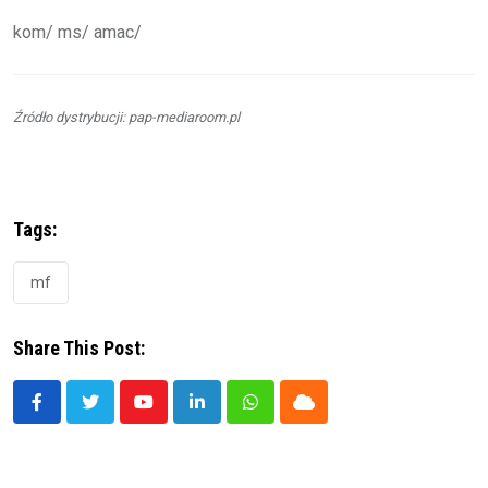
kom/ ms/ amac/
Źródło dystrybucji: pap-mediaroom.pl
Tags:
mf
Share This Post:
Youtube
LinkedIn
Whatsapp
Cloud