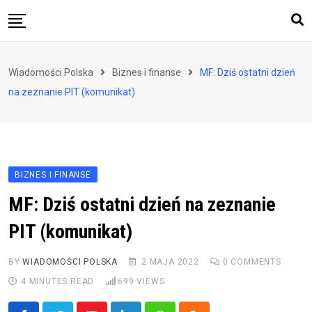
Skip
to
content
Biznes i finanse
Wiadomości Polska
Biznes i finanse
MF: Dziś ostatni dzień
Zdrowie i styl życia
na zeznanie PIT (komunikat)
Polityka i społeczeństwo
Nauka i technologie
Ludzie i kultura
BIZNES I FINANSE
MF: Dziś ostatni dzień na zeznanie
PIT (komunikat)
BY
WIADOMOŚCI POLSKA
2 MAJA 2022
0
COMMENTS
4 MINUTES READ
699
VIEWS