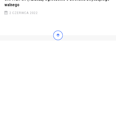
walnego
2 CZERWCA 2022
© 2022 Wiadomości Polska
© 2022 Wiadomości Polska
Exit mobile version