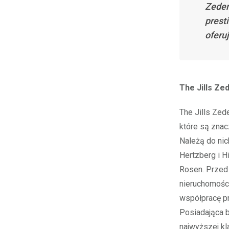
Zeder
prest
oferu
The Jills Ze
The Jills Zed
które są zna
Należą do nich
Hertzberg i Hi
Rosen. Przed 
nieruchomości
współpracę pr
Posiadająca b
najwyższej k