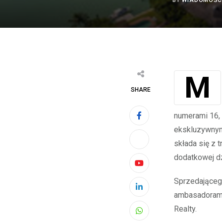
BY
WIADOMOŚC
MIAMI BEACH, Floryda, 6 maja 2022 r. /PRNewswire/ — The Jills Zeder Group
SHARE
numerami 16, 
ekskluzywnym
składa się z 
dodatkowej dz
Youtube
Sprzedającego 
LinkedIn
ambasadorami 
Realty.
Whatsapp