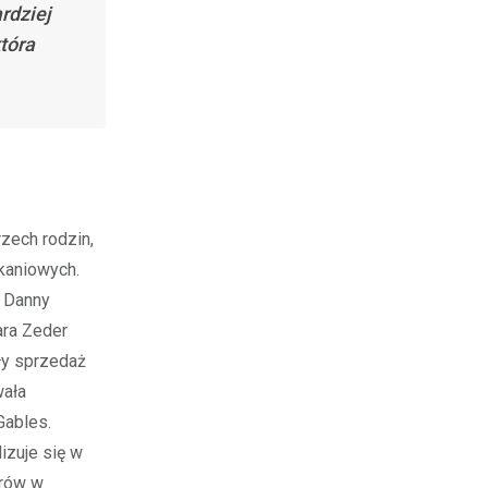
rdziej
tóra
rzech rodzin,
kaniowych.
g Danny
Kara Zeder
ły sprzedaż
wała
Gables.
izuje się w
arów w