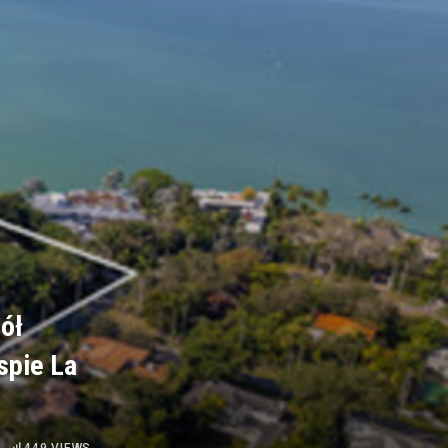
ół
spie La