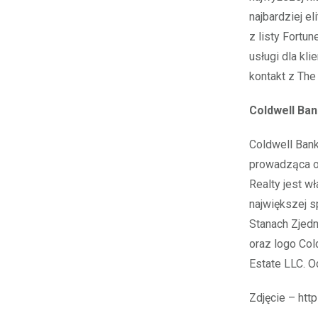
najbardziej e
z listy Fortu
usługi dla kl
kontakt z The
Coldwell Ban
Coldwell Bank
prowadząca ok
Realty jest w
największej 
Stanach Zjedn
oraz logo Col
Estate LLC. O
Zdjęcie – ht