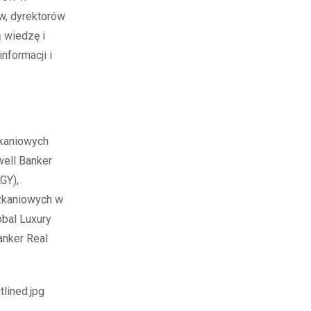
ów, dyrektorów
ą wiedzę i
nformacji i
zkaniowych
well Banker
GY),
szkaniowych w
bal Luxury
anker Real
lined.jpg