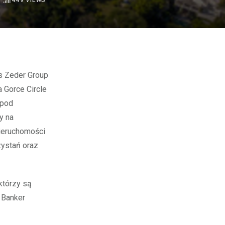
449
VIEWS
 Gorce Circle
 pod
y na
ieruchomości
zystań oraz
 którzy są
 Banker