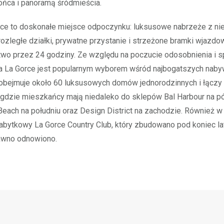
ońca i panoramą śródmieścia.
ce to doskonałe miejsce odpoczynku: luksusowe nabrzeże z ni
rozległe działki, prywatne przystanie i strzeżone bramki wjazdo
o przez 24 godziny. Ze względu na poczucie odosobnienia i sp
pa La Gorce jest popularnym wyborem wśród najbogatszych naby
obejmuje około 60 luksusowych domów jednorodzinnych i łączy
gdzie mieszkańcy mają niedaleko do sklepów Bal Harbour na pó
Beach na południu oraz Design District na zachodzie. Również w
zabytkowy La Gorce Country Club, który zbudowano pod koniec la
dawno odnowiono.