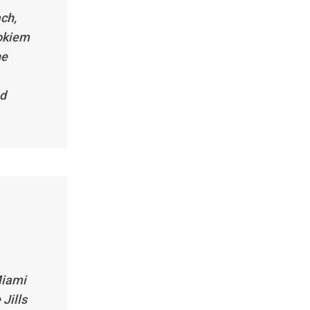
ch,
okiem
he
ód
Miami
Jills