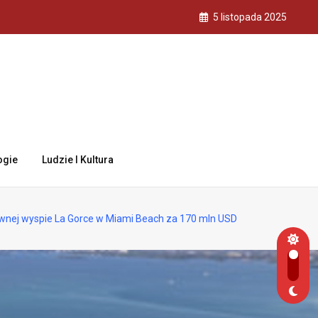
5 listopada 2025
ogie
Ludzie I Kultura
ywnej wyspie La Gorce w Miami Beach za 170 mln USD