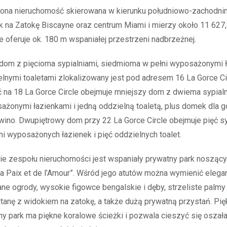
zona nieruchomość skierowana w kierunku południowo-zachodn
k na Zatokę Biscayne oraz centrum Miami i mierzy około 11 627,
że oferuje ok. 180 m wspaniałej przestrzeni nadbrzeżnej.
dom z pięcioma sypialniami, siedmioma w pełni wyposażonymi ł
lnymi toaletami zlokalizowany jest pod adresem 16 La Gorce Cir
 na 18 La Gorce Circle obejmuje mniejszy dom z dwiema sypial
ażonymi łazienkami i jedną oddzielną toaletą, plus domek dla go
wino. Dwupiętrowy dom przy 22 La Gorce Circle obejmuje pięć syp
i wyposażonych łazienek i pięć oddzielnych toalet.
ie zespołu nieruchomości jest wspaniały prywatny park nosząc
a Paix et de l’Amour”. Wśród jego atutów można wymienić elega
e ogrody, wysokie figowce bengalskie i dęby, strzeliste palmy
anę z widokiem na zatokę, a także dużą prywatną przystań. Pię
y park ma piękne koralowe ścieżki i pozwala cieszyć się oszał