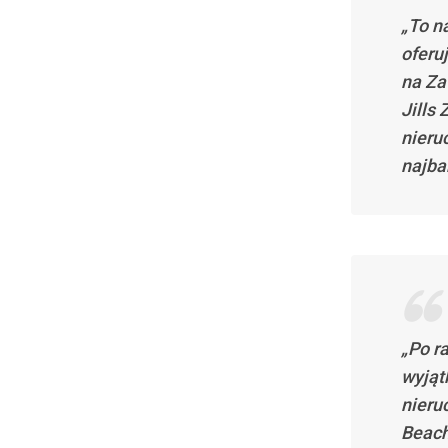
„To n
oferu
na Za
Jills
nieru
najba
„Po r
wyjąt
nieru
Beach