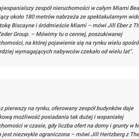
ajwspanialszy zespół nieruchomości w całym Miami Bea
jący około 180 metrów nabrzeża ze spektakularnym wid
tokę Biscayne i śródmieście Miami – mówi Jill Eber z T
 Zeder Group. – Mówimy tu o cennej, poszukiwanej
chomości, na której pojawienie się na rynku wielu spośr
rdziej wymagających nabywców czekało od wielu lat”.
az pierwszy na rynku, oferowany zespół budynków daje
kową możliwość posiadania tak dużej i wspaniałej
chomości w czasie, gdy liczba ofert na domy i grunty w 
 jest niezwykle ograniczona – mówi Jill Hertzberg z The 