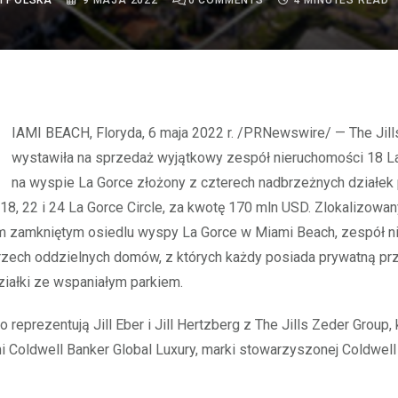
I POLSKA
9 MAJA 2022
0
COMMENTS
4 MINUTES READ
wystawiła na sprzedaż wyjątkowy zespół nieruchomości 18 La
na wyspie La Gorce złożony z czterech nadbrzeżnych działek
18, 22 i 24 La Gorce Circle, za kwotę 170 mln USD. Zlokalizowan
 zamkniętym osiedlu wyspy La Gorce w Miami Beach, zespół n
trzech oddzielnych domów, z których każdy posiada prywatną pr
iałki ze wspaniałym parkiem.
reprezentują Jill Eber i Jill Hertzberg z The Jills Zeder Group,
Coldwell Banker Global Luxury, marki stowarzyszonej Coldwell