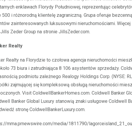
litarnych enklawach Florydy Południowej, reprezentując celebryt
ne 500 i różnorodną klientelę zagraniczną. Grupa oferuje bezcenn
ientów zainteresowanych luksusowymi nieruchomościami. Więcej i
 Jills Zeder Group na stronie JillsZeder.com.
ker Realty
er Realty na Florydzie to czołowa agencja nieruchomości mies
oło 73 biura i zatrudniająca 8 106 asystentów sprzedaży. Cold
łasnością podmiotu zależnego Realogy Holdings Corp. (NYSE: RL
spółki zajmującej się kompleksową obsługą nieruchomości mie
oczonych. Visit ColdwellBankerHomes.com. Coldwell Banker Glo
dwell Banker Global Luxury stanowią znaki usługowe Coldwell B
dwiedź stronę ColdwellBankerLuxury.com.
tps://mma.prnewswire.com/media/1811790/lagorceisland_21_out