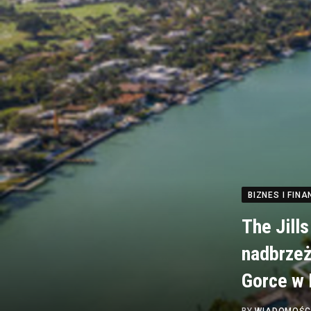
BIZNES I FINA
The Jill
nadbrzeż
Gorce w 