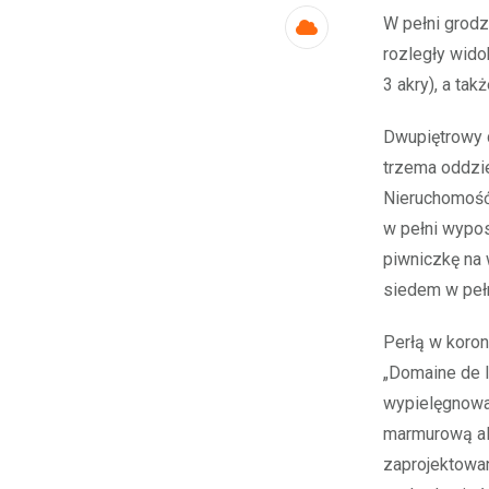
W pełni grod
Cloud
rozległy wido
3 akry), a tak
Dwupiętrowy 
trzema oddzie
Nieruchomość
w pełni wypos
piwniczkę na 
siedem w pełn
Perłą w koron
„Domaine de l
wypielęgnowan
marmurową alt
zaprojektowan