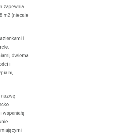
im zapewnia
8 m2 (niecałe
azienkami i
cle.
niami, dwiema
ści i
ialni,
y nazwę
ncko
 i wspaniałą
knie
amiającymi