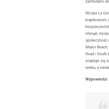
zachodami sł
Wyspa La Gor
krajobrazem, 
bezpieczeństw
oferuje, wys
społeczność 
Miami Beach, 
Road i South 
znajduje się 
wieku, a nie
Wypowiedzi: