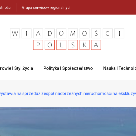
atności
Grupa serwisów regionalnych
rowie I Styl Życia
Polityka I Społeczeństwo
Nauka I Technol
 wystawia na sprzedaż zespół nadbrzeżnych nieruchomości na ekskluz