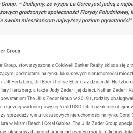
 Group. – Dodajmy, że wyspa La Gorce jest jedną z najba
iżowych grodzonych społeczności Florydy Południowej, k
je swoim mieszkańcom najwyższy poziom prywatności”.
der Group
er Group, stowarzyszona z Coldwell Banker Realty składa się z t
czącymi podmiotami na rynku luksusowych nieruchomości miesz
: Jill Hertzberg, Jill Eber i Felise Eber oraz dzieci Jill Hertzber
llary Hertzberg; a także Judy Zeder i jej dzieci, Nathan Zeder i 
powstaniem The Jills Zeder Group w 2019 r., rodziny obsługiwa
 o łącznej wartości powyżej 6 mld USD. Ich działalność obejmo
zy sprzedaży wielu luksusowych nieruchomości na rynku Coral 
iura w Miami Beach i Coral Gables, The Jills Zeder Group specjal
lasy luksusowych nieruchomościach wartych wiele milionów dol