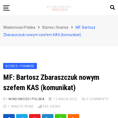
Skip
to
content
Biznes i finanse
Wiadomości Polska
Biznes i finanse
MF: Bartosz
Zdrowie i styl życia
Zbaraszczuk nowym szefem KAS (komunikat)
Polityka i społeczeństwo
Nauka i technologie
Ludzie i kultura
BIZNES I FINANSE
MF: Bartosz Zbaraszczuk nowym
szefem KAS (komunikat)
BY
WIADOMOŚCI POLSKA
12 MAJA 2022
0
COMMENTS
1 MINUTE READ
505
VIEWS