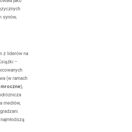
cowała jako
języcznych
h synów,
 z liderów na
Książki –
żnicowanych
sowa (w ramach
 mroczne
),
 podróżnicza
ta mediów,
gradzani.
c najmłodszą