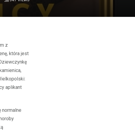
547
VIEWS
nę, która jest
 Dziewczynkę
kamienica,
elkopolski:
cy aplikant
ę normalne
choroby
ką