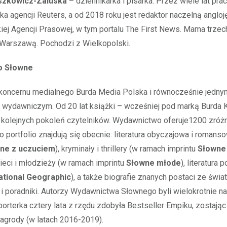
zkowicz-Zaluska
– dziennikarka i pisarka. Przez wiele lat pra
a agencji Reuters, a od 2018 roku jest redaktor naczelną anglo
kiej Agencji Prasowej, w tym portalu The First News. Mama trzec
Warszawą. Pochodzi z Wielkopolski.
o Słowne
koncernu medialnego Burda Media Polska i równocześnie jednym
 wydawniczym. Od 20 lat książki – wcześniej pod marką Burda 
ąk kolejnych pokoleń czytelników. Wydawnictwo oferuje1200 zró
go portfolio znajdują się obecnie: literatura obyczajowa i roman
ne z uczuciem
), kryminały i thrillery (w ramach imprintu
Słowne
zieci i młodzieży (w ramach imprintu
Słowne młode
), literatura
ational Geographic
), a także biografie znanych postaci ze świa
u i poradniki. Autorzy Wydawnictwa Słownego byli wielokrotnie na
orterka cztery lata z rzędu zdobyła Bestseller Empiku, zostają
 nagrody (w latach 2016-2019).