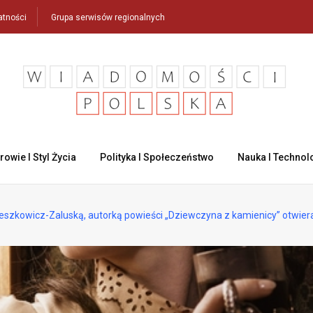
atności
Grupa serwisów regionalnych
rowie I Styl Życia
Polityka I Społeczeństwo
Nauka I Technol
szkowicz-Zaluską, autorką powieści „Dziewczyna z kamienicy” otwiera