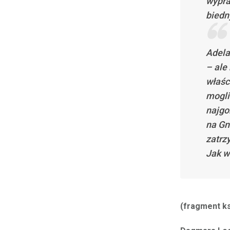
wypra
biedn
Adela
– ale
właści
mogli
najgo
na Gn
zatrz
Jak w
(fragment ks