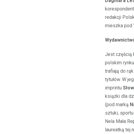
Dagmara Les
korespondentk
redakcji Pols
mieszka pod 
Wydawnictw
Jest częścią 
polskim rynku
trafiają do r
tytułów. W je
imprintu
Słow
książki dla d
(pod marką
N
sztuki, sport
Nela Mała Rep
laureatką tej