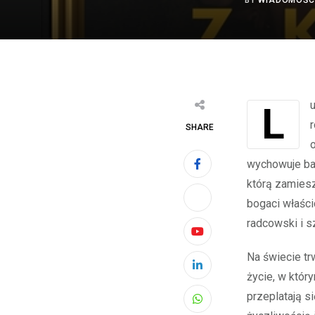
BY
WIADOMOŚC
Luty 1916 roku. Dwudziestoletnia Irena Kałuża wyjeżdża za chlebem z
r
SHARE
wychowuje bab
którą zamies
bogaci właści
radcowski i s
Youtube
Na świecie tr
LinkedIn
życie, w któr
przeplatają s
Whatsapp