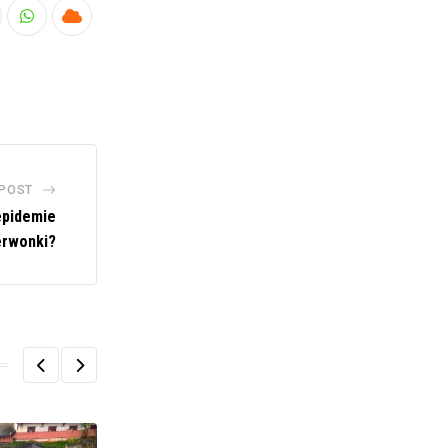
nkedIn
Whatsapp
Cloud
 POST
epidemie
erwonki?