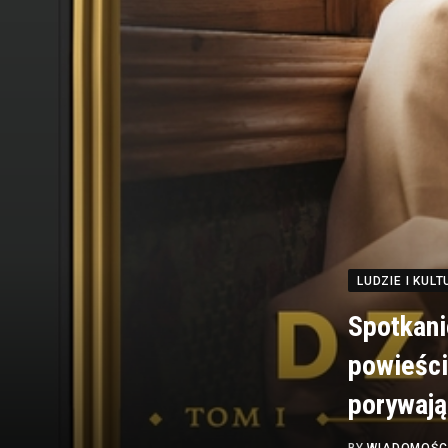
LUDZIE I KUL
Spotkani
powieści
porywają