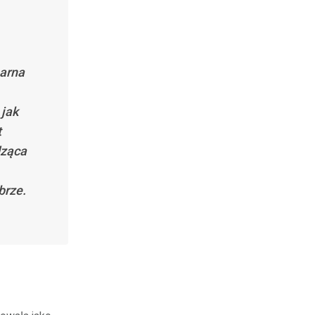
marna
 jak
t
dząca
brze.