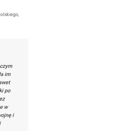
olskiego,
iczym
ła im
awet
ki po
ez
je w
ojnę i
i