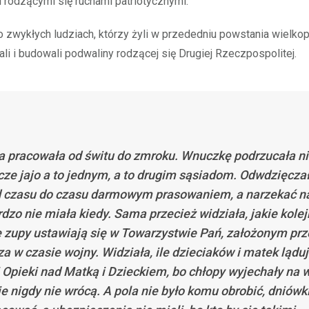
i rodzącymi się ruchami patriotycznymi.
 zwykłych ludziach, którzy żyli w przededniu powstania wielkop
hali i budowali podwaliny rodzącej się Drugiej Rzeczpospolitej.
a pracowała od świtu do zmroku. Wnuczkę podrzucała n
cze jajo a to jednym, a to drugim sąsiadom. Odwdzięcza
d czasu do czasu darmowym prasowaniem, a narzekać n
rdzo nie miała kiedy. Sama przecież widziała, jakie kolej
 zupy ustawiają się w Towarzystwie Pań, założonym prz
za w czasie wojny. Widziała, ile dzieciaków i matek lądu
i Opieki nad Matką i Dzieckiem, bo chłopy wyjechały na w
e nigdy nie wrócą. A pola nie było komu obrobić, dniówk