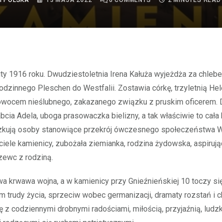
I POLSKA
13 MAJA 2022
0
COMMENTS
2 MINUTES READ
odzinnego Pleschen do Westfalii. Zostawia córkę, trzyletnią Hele
owocem nieślubnego, zakazanego związku z pruskim oficerem.
cia Adela, uboga prasowaczka bielizny, a tak właściwie to cała 
zkują osoby stanowiące przekrój ówczesnego społeczeństwa Wi
ciele kamienicy, zubożała ziemianka, rodzina żydowska, aspirują
zewc z rodziną.
wa krwawa wojna, a w kamienicy przy Gnieźnieńskiej 10 toczy si
ym trudy życia, sprzeciw wobec germanizacji, dramaty rozstań i 
ię z codziennymi drobnymi radościami, miłością, przyjaźnią, ludz