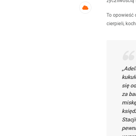
życzliwością 
Cloud
To opowieść o
cierpieli, koc
„Adel
kukuł
się o
za ba
miskę
księd
Stacj
pewni