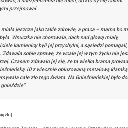
cować, a ubezpieczenia nie mieli, bo kto by się takimi
ymi przejmował.
 miała jeszcze jako takie zdrowie, a praca – marna bo 
 była. Wnuczka nie chorowała, dach nad głową miały,
ciele kamienicy byli jej przychylni, a sąsiedzi pomagali,
. Zdawała sobie sprawę, że wcale jej w tym życiu nie jes
rzej. Czasem zdawało jej się, że ta wielka brama prowa
ieźnieńską 10 z wiecznie obluzowaną metalową klamką
ymywała całe zło tego świata. Na Gnieźnieńskiej było do
 gnieździe”.
iążki)