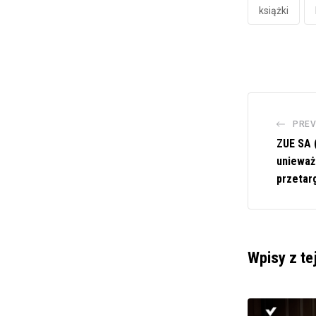
książki
PREV
ZUE SA 
unieważ
przetar
Wpisy z te