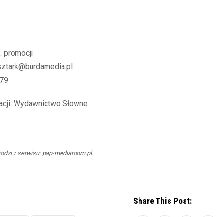
. promocji
.sztark@burdamedia.pl
179
macji: Wydawnictwo Słowne
dzi z serwisu: pap-mediaroom.pl
Share This Post: