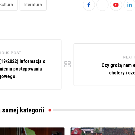
kultura
literatura
Youtube
Li
IOUS POST
NEXT
(19/2022) Informacja o
Czy grożą nam 
nieniu postępowania
cholery i cz
gowego.
j samej kategorii