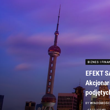
BIZNES I FINA
EFEKT S
Akcjonar
podjętyc
BY
WIADOMOŚC