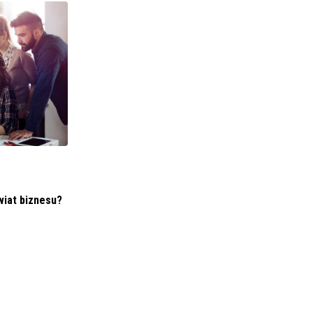
wiat biznesu?
BIZNES I FINANSE
VISTAL GDYNIA SA (37/2022) Uzupełnienie
raportu okresowego półrocznego
30 WRZEŚNIA 2022