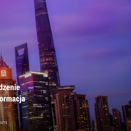
dzenie
formacja
NUTE