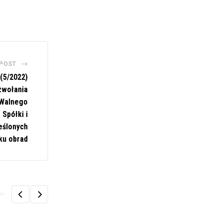
 POST
(5/2022)
zwołania
Walnego
Spółki i
eślonych
ku obrad