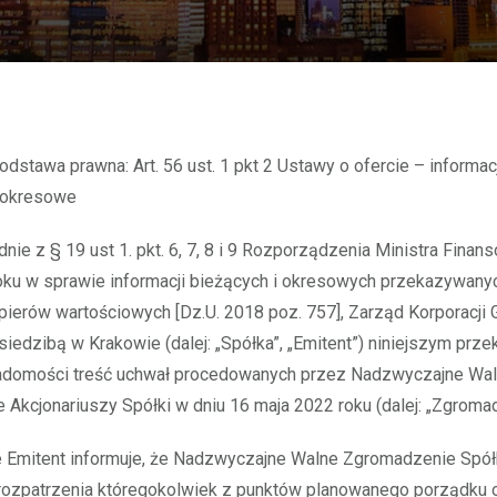
okresowe
dnie z § 19 ust 1. pkt. 6, 7, 8 i 9 Rozporządzenia Ministra Finan
oku w sprawie informacji bieżących i okresowych przekazywany
ierów wartościowych [Dz.U. 2018 poz. 757], Zarząd Korporacji
 siedzibą w Krakowie (dalej: „Spółka”, „Emitent”) niniejszym prze
iadomości treść uchwał procedowanych przez Nadzwyczajne Wa
Akcjonariuszy Spółki w dniu 16 maja 2022 roku (dalej: „Zgromad
 Emitent informuje, że Nadzwyczajne Walne Zgromadzenie Spółk
rozpatrzenia któregokolwiek z punktów planowanego porządku o