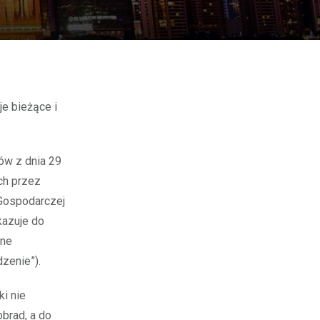
sów z dnia 29
ch przez
 Gospodarczej
kazuje do
lne
zenie”).
i nie
brad, a do