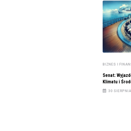
BIZNES I FINA
BIZNES I FINANSE
Senat: Wyjazd
Tokeny Jupiter (JUP) znajdą się na
Klimatu i Śro
platformach transakcji
30 SIERPNI
29 STYCZNIA 2024