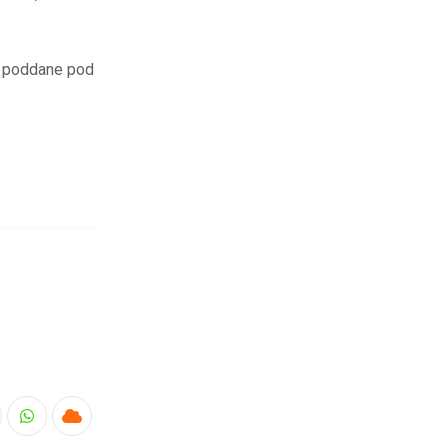
y poddane pod
nkedIn
Whatsapp
Cloud