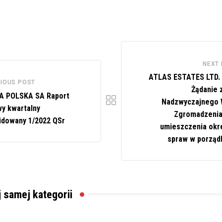
NEXT
ATLAS ESTATES LTD. 
IOUS POST
Żądanie 
A POLSKA SA Raport
Nadzwyczajnego 
y kwartalny
Zgromadzenia 
idowany 1/2022 QSr
umieszczenia okr
spraw w porząd
j samej kategorii