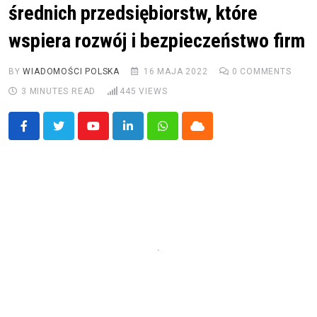
średnich przedsiębiorstw, które
wspiera rozwój i bezpieczeństwo firm
BY
WIADOMOŚCI POLSKA
16 MAJA 2022
0
COMMENTS
3 MINUTES READ
445
VIEWS
Youtube
LinkedIn
Whatsapp
Cloud