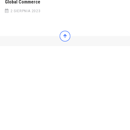
Global Commerce
2 SIERPNIA 2023
© 2022 Wiadomości Polska
© 2022 Wiadomości Polska
Exit mobile version