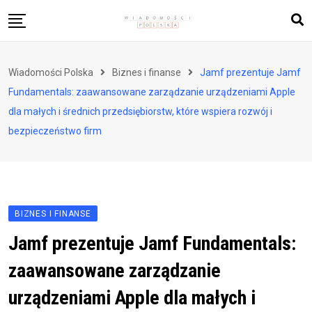
Skip
to
content
Biznes i finanse
Wiadomości Polska
Biznes i finanse
Jamf prezentuje Jamf
Zdrowie i styl życia
Fundamentals: zaawansowane zarządzanie urządzeniami Apple
Polityka i społeczeństwo
dla małych i średnich przedsiębiorstw, które wspiera rozwój i
bezpieczeństwo firm
Nauka i technologie
Ludzie i kultura
BIZNES I FINANSE
Jamf prezentuje Jamf Fundamentals:
zaawansowane zarządzanie
urządzeniami Apple dla małych i