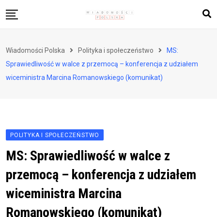
Skip
to
content
Biznes i finanse
Wiadomości Polska
Polityka i społeczeństwo
MS:
Zdrowie i styl życia
Sprawiedliwość w walce z przemocą – konferencja z udziałem
Polityka i społeczeństwo
wiceministra Marcina Romanowskiego (komunikat)
Nauka i technologie
Ludzie i kultura
POLITYKA I SPOŁECZEŃSTWO
MS: Sprawiedliwość w walce z
przemocą – konferencja z udziałem
wiceministra Marcina
Romanowskiego (komunikat)