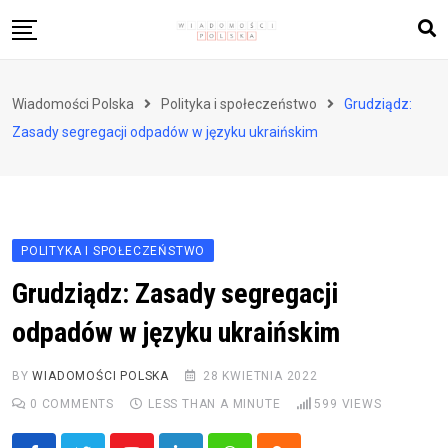
Skip
to
content
Biznes i finanse
Wiadomości Polska
Polityka i społeczeństwo
Grudziądz:
Zdrowie i styl życia
Zasady segregacji odpadów w języku ukraińskim
Polityka i społeczeństwo
Nauka i technologie
Ludzie i kultura
POLITYKA I SPOŁECZEŃSTWO
Grudziądz: Zasady segregacji
odpadów w języku ukraińskim
BY
WIADOMOŚCI POLSKA
28 KWIETNIA 2022
0
COMMENTS
LESS THAN A MINUTE
599
VIEWS