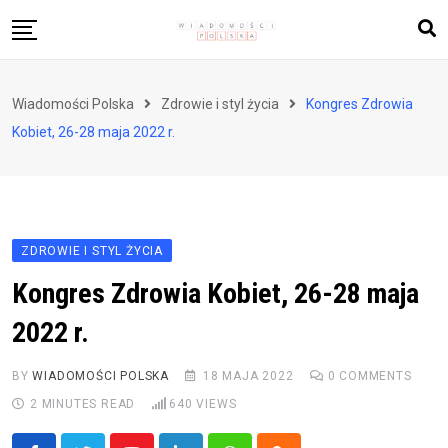
Skip
to
content
Biznes i finanse
Wiadomości Polska
Zdrowie i styl życia
Kongres Zdrowia
Zdrowie i styl życia
Kobiet, 26-28 maja 2022 r.
Polityka i społeczeństwo
Nauka i technologie
Ludzie i kultura
ZDROWIE I STYL ŻYCIA
Kongres Zdrowia Kobiet, 26-28 maja
2022 r.
BY
WIADOMOŚCI POLSKA
18 MAJA 2022
0
COMMENTS
2 MINUTES READ
640
VIEWS