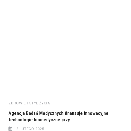
ZDROWIE I STYL ŻYCIA
Agencja Badań Medycznych finansuje innowacyjne
technologie biomedyczne przy
Z
18 LUTEGO 2025