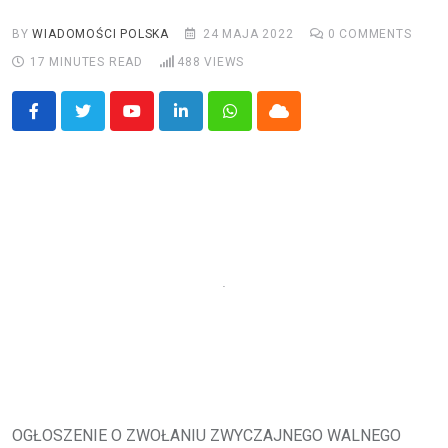
BY
WIADOMOŚCI POLSKA
24 MAJA 2022
0
COMMENTS
17 MINUTES READ
488
VIEWS
Youtube
LinkedIn
Whatsapp
Cloud
OGŁOSZENIE O ZWOŁANIU ZWYCZAJNEGO WALNEGO