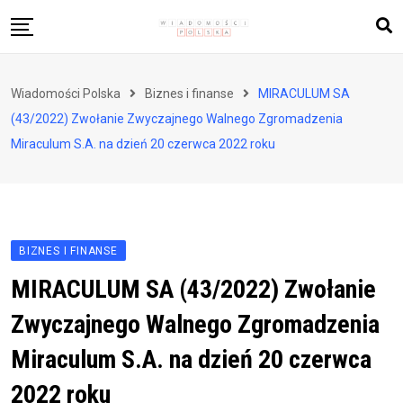
Skip
to
content
Biznes i finanse
Wiadomości Polska
Biznes i finanse
MIRACULUM SA
Zdrowie i styl życia
(43/2022) Zwołanie Zwyczajnego Walnego Zgromadzenia
Polityka i społeczeństwo
Miraculum S.A. na dzień 20 czerwca 2022 roku
Nauka i technologie
Ludzie i kultura
BIZNES I FINANSE
MIRACULUM SA (43/2022) Zwołanie
Zwyczajnego Walnego Zgromadzenia
Miraculum S.A. na dzień 20 czerwca
2022 roku