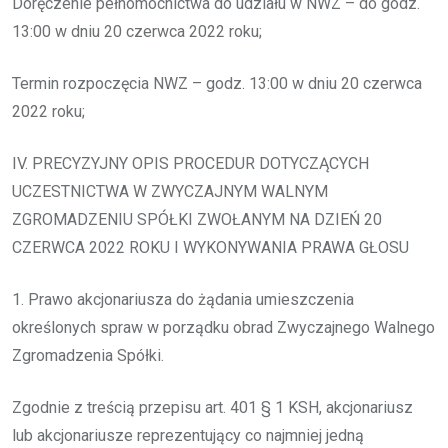
Doręczenie pełnomocnictwa do udziału w NWZ – do godz.
13:00 w dniu 20 czerwca 2022 roku;
Termin rozpoczęcia NWZ – godz. 13:00 w dniu 20 czerwca
2022 roku;
IV. PRECYZYJNY OPIS PROCEDUR DOTYCZĄCYCH
UCZESTNICTWA W ZWYCZAJNYM WALNYM
ZGROMADZENIU SPÓŁKI ZWOŁANYM NA DZIEŃ 20
CZERWCA 2022 ROKU I WYKONYWANIA PRAWA GŁOSU
1. Prawo akcjonariusza do żądania umieszczenia
określonych spraw w porządku obrad Zwyczajnego Walnego
Zgromadzenia Spółki.
Zgodnie z treścią przepisu art. 401 § 1 KSH, akcjonariusz
lub akcjonariusze reprezentujący co najmniej jedną