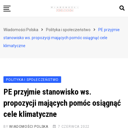
Skip
to
content
Biznes i finanse
Wiadomości Polska
Polityka i społeczeństwo
PE przyjmie
Zdrowie i styl życia
stanowisko ws. propozycji mających pomóc osiągnąć cele
Polityka i społeczeństwo
klimatyczne
Nauka i technologie
Ludzie i kultura
POLITYKA I SPOŁECZEŃSTWO
PE przyjmie stanowisko ws.
propozycji mających pomóc osiągnąć
cele klimatyczne
BY
WIADOMOŚCI POLSKA
7 CZERWCA 2022