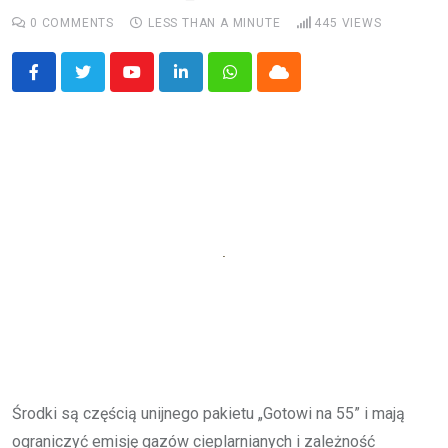
0
COMMENTS
LESS THAN A MINUTE
445
VIEWS
Youtube
LinkedIn
Whatsapp
Cloud
Środki są częścią unijnego pakietu „Gotowi na 55” i mają
ograniczyć emisję gazów cieplarnianych i zależność