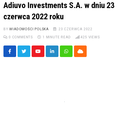
Adiuvo Investments S.A. w dniu 23
czerwca 2022 roku
BY
WIADOMOŚCI POLSKA
23 CZERWCA 2022
0
COMMENTS
1 MINUTE READ
425
VIEWS
Youtube
LinkedIn
Whatsapp
Cloud