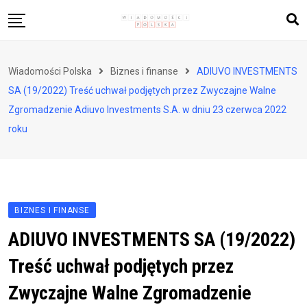
Skip
to
content
Biznes i finanse
Wiadomości Polska
Biznes i finanse
ADIUVO INVESTMENTS
Zdrowie i styl życia
SA (19/2022) Treść uchwał podjętych przez Zwyczajne Walne
Polityka i społeczeństwo
Zgromadzenie Adiuvo Investments S.A. w dniu 23 czerwca 2022
roku
Nauka i technologie
Ludzie i kultura
BIZNES I FINANSE
ADIUVO INVESTMENTS SA (19/2022)
Treść uchwał podjętych przez
Zwyczajne Walne Zgromadzenie