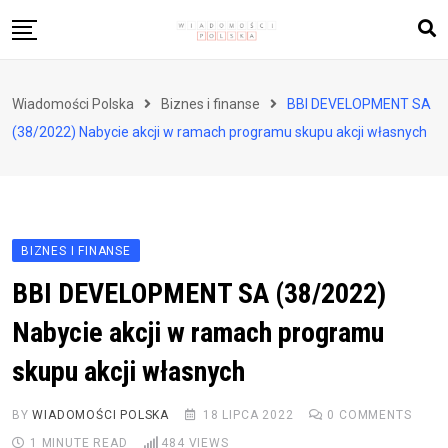
Skip
to
content
Biznes i finanse
Wiadomości Polska
Biznes i finanse
BBI DEVELOPMENT SA
Zdrowie i styl życia
(38/2022) Nabycie akcji w ramach programu skupu akcji własnych
Polityka i społeczeństwo
Nauka i technologie
Ludzie i kultura
BIZNES I FINANSE
BBI DEVELOPMENT SA (38/2022)
Nabycie akcji w ramach programu
skupu akcji własnych
BY
WIADOMOŚCI POLSKA
18 LIPCA 2022
0
COMMENTS
1 MINUTE READ
484
VIEWS