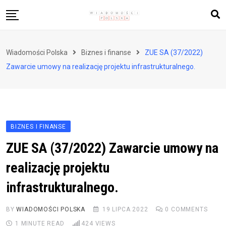
Skip
to
content
Biznes i finanse
Wiadomości Polska
Biznes i finanse
ZUE SA (37/2022)
Zdrowie i styl życia
Zawarcie umowy na realizację projektu infrastrukturalnego.
Polityka i społeczeństwo
Nauka i technologie
Ludzie i kultura
BIZNES I FINANSE
ZUE SA (37/2022) Zawarcie umowy na
realizację projektu
infrastrukturalnego.
BY
WIADOMOŚCI POLSKA
19 LIPCA 2022
0
COMMENTS
1 MINUTE READ
424
VIEWS