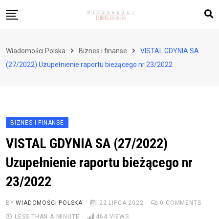
Skip
to
content
Biznes i finanse
Wiadomości Polska
Biznes i finanse
VISTAL GDYNIA SA
Zdrowie i styl życia
(27/2022) Uzupełnienie raportu bieżącego nr 23/2022
Polityka i społeczeństwo
Nauka i technologie
Ludzie i kultura
BIZNES I FINANSE
VISTAL GDYNIA SA (27/2022)
Uzupełnienie raportu bieżącego nr
23/2022
BY
WIADOMOŚCI POLSKA
22 LIPCA 2022
0
COMMENTS
LESS THAN A MINUTE
464
VIEWS