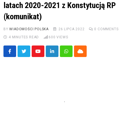
latach 2020-2021 z Konstytucją RP
(komunikat)
BY
WIADOMOŚCI POLSKA
26 LIPCA 2022
0
COMMENTS
4 MINUTES READ
600
VIEWS
Youtube
LinkedIn
Whatsapp
Cloud