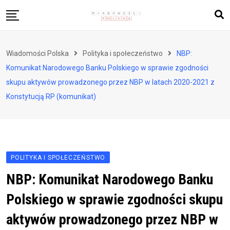
Skip
to
content
Biznes i finanse
Wiadomości Polska
Polityka i społeczeństwo
NBP:
Zdrowie i styl życia
Komunikat Narodowego Banku Polskiego w sprawie zgodności
Polityka i społeczeństwo
skupu aktywów prowadzonego przez NBP w latach 2020-2021 z
Konstytucją RP (komunikat)
Nauka i technologie
Ludzie i kultura
POLITYKA I SPOŁECZEŃSTWO
NBP: Komunikat Narodowego Banku
Polskiego w sprawie zgodności skupu
aktywów prowadzonego przez NBP w