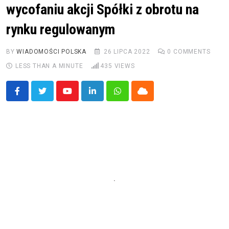
wycofaniu akcji Spółki z obrotu na
rynku regulowanym
BY
WIADOMOŚCI POLSKA
26 LIPCA 2022
0
COMMENTS
LESS THAN A MINUTE
435
VIEWS
Youtube
LinkedIn
Whatsapp
Cloud