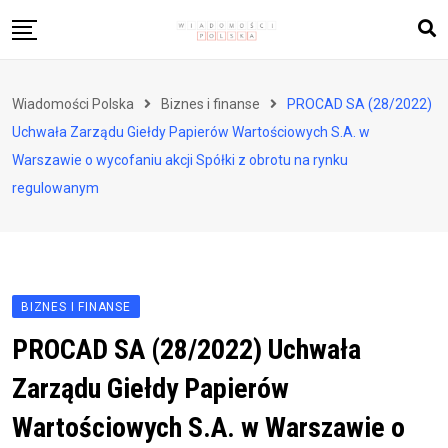
Skip
to
content
Biznes i finanse
Wiadomości Polska
Biznes i finanse
PROCAD SA (28/2022)
Zdrowie i styl życia
Uchwała Zarządu Giełdy Papierów Wartościowych S.A. w
Polityka i społeczeństwo
Warszawie o wycofaniu akcji Spółki z obrotu na rynku
regulowanym
Nauka i technologie
Ludzie i kultura
BIZNES I FINANSE
PROCAD SA (28/2022) Uchwała
Zarządu Giełdy Papierów
Wartościowych S.A. w Warszawie o