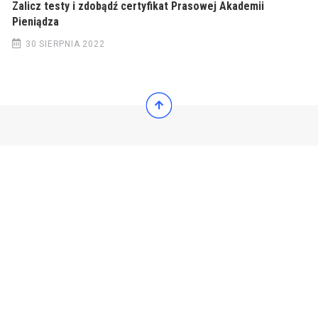
Zalicz testy i zdobądź certyfikat Prasowej Akademii
Pieniądza
30 SIERPNIA 2022
© 2022 Wiadomości Polska
© 2022 Wiadomości Polska