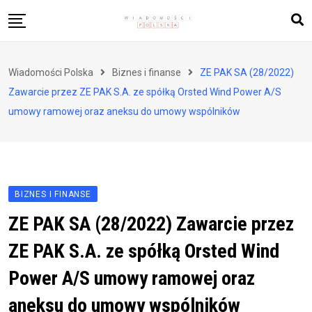
Skip
to
content
Biznes i finanse
Wiadomości Polska
Biznes i finanse
ZE PAK SA (28/2022)
Zdrowie i styl życia
Zawarcie przez ZE PAK S.A. ze spółką Orsted Wind Power A/S
Polityka i społeczeństwo
umowy ramowej oraz aneksu do umowy wspólników
Nauka i technologie
Ludzie i kultura
BIZNES I FINANSE
ZE PAK SA (28/2022) Zawarcie przez
ZE PAK S.A. ze spółką Orsted Wind
Power A/S umowy ramowej oraz
aneksu do umowy wspólników