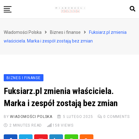
Skip
to
content
Biznes i finanse
Wiadomości Polska
Biznes i finanse
Fuksiarz.pl zmienia
Zdrowie i styl życia
właściciela. Marka i zespół zostają bez zmian
Polityka i społeczeństwo
Nauka i technologie
Ludzie i kultura
BIZNES I FINANSE
Fuksiarz.pl zmienia właściciela.
Marka i zespół zostają bez zmian
BY
WIADOMOŚCI POLSKA
5 LUTEGO 2025
0
COMMENTS
2 MINUTES READ
158
VIEWS