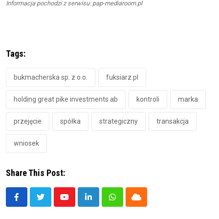
Informacja pochodzi z serwisu: pap-mediaroom.pl
Tags:
bukmacherska sp. z o.o.
fuksiarz.pl
holding great pike investments ab
kontroli
marka
przejęcie
spółka
strategiczny
transakcja
wniosek
Share This Post:
Youtube
LinkedIn
Whatsapp
Cloud