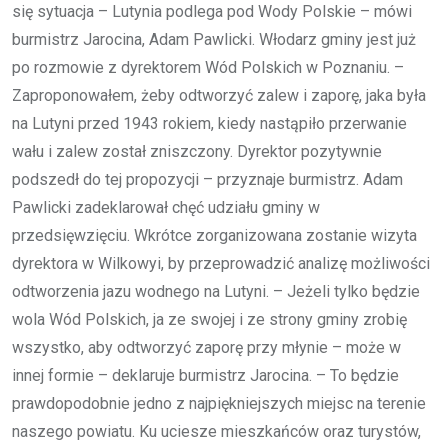
się sytuacja – Lutynia podlega pod Wody Polskie – mówi
burmistrz Jarocina, Adam Pawlicki. Włodarz gminy jest już
po rozmowie z dyrektorem Wód Polskich w Poznaniu. –
Zaproponowałem, żeby odtworzyć zalew i zaporę, jaka była
na Lutyni przed 1943 rokiem, kiedy nastąpiło przerwanie
wału i zalew został zniszczony. Dyrektor pozytywnie
podszedł do tej propozycji – przyznaje burmistrz. Adam
Pawlicki zadeklarował chęć udziału gminy w
przedsięwzięciu. Wkrótce zorganizowana zostanie wizyta
dyrektora w Wilkowyi, by przeprowadzić analizę możliwości
odtworzenia jazu wodnego na Lutyni. – Jeżeli tylko będzie
wola Wód Polskich, ja ze swojej i ze strony gminy zrobię
wszystko, aby odtworzyć zaporę przy młynie – może w
innej formie – deklaruje burmistrz Jarocina. – To będzie
prawdopodobnie jedno z najpiękniejszych miejsc na terenie
naszego powiatu. Ku uciesze mieszkańców oraz turystów,