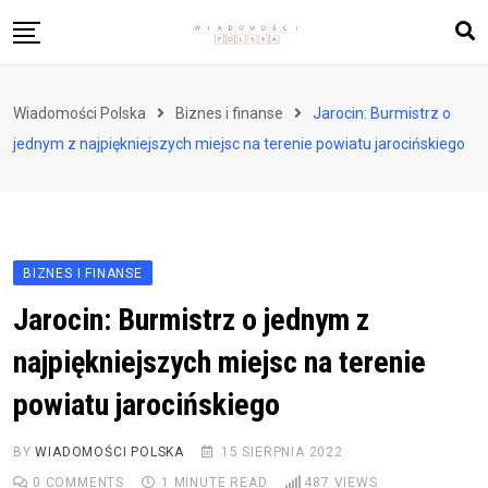
Skip
to
content
Biznes i finanse
Wiadomości Polska
Biznes i finanse
Jarocin: Burmistrz o
Zdrowie i styl życia
jednym z najpiękniejszych miejsc na terenie powiatu jarocińskiego
Polityka i społeczeństwo
Nauka i technologie
Ludzie i kultura
BIZNES I FINANSE
Jarocin: Burmistrz o jednym z
najpiękniejszych miejsc na terenie
powiatu jarocińskiego
BY
WIADOMOŚCI POLSKA
15 SIERPNIA 2022
0
COMMENTS
1 MINUTE READ
487
VIEWS