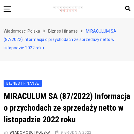
Skip
to
content
Biznes i finanse
Wiadomości Polska
Biznes i finanse
MIRACULUM SA
Zdrowie i styl życia
(87/2022) Informacja o przychodach ze sprzedaży netto w
Polityka i społeczeństwo
listopadzie 2022 roku
Nauka i technologie
Ludzie i kultura
BIZNES I FINANSE
MIRACULUM SA (87/2022) Informacja
o przychodach ze sprzedaży netto w
listopadzie 2022 roku
BY
WIADOMOŚCI POLSKA
9 GRUDNIA 2022