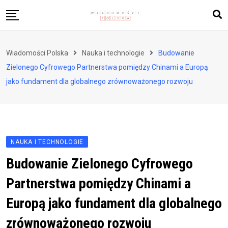
Skip
to
content
Biznes i finanse
Wiadomości Polska
Nauka i technologie
Budowanie
Zdrowie i styl życia
Zielonego Cyfrowego Partnerstwa pomiędzy Chinami a Europą
Polityka i społeczeństwo
jako fundament dla globalnego zrównoważonego rozwoju
Nauka i technologie
Ludzie i kultura
NAUKA I TECHNOLOGIE
Budowanie Zielonego Cyfrowego
Partnerstwa pomiędzy Chinami a
Europą jako fundament dla globalnego
zrównoważonego rozwoju