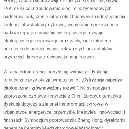
Francji, Włoch, Danii, Szwajcarii i innych krajów. Inicjatywa
E2A ma na celu: zbudowanie sieci międzynarodowych
partnerów; połączenie sił w celu zbudowania i udostępnienia
zielonej infrastruktury cyfrowej; wspieranie społeczności
badawczej w promowaniu synergicznego rozwoju
ekologicznego i cyfrowego oraz zachęcanie młodego
pokolenia do podejmowania roli ważnych uczestników i
przyszłych liderów zrównoważonego rozwoju.
W ramach konferencji odbyły się wymiany i dyskusje
tematyczne przy okazji sympozjum pt.
„Cyfryzacja napędza
ekologiczny i zrównoważony rozwój”
. Na sympozjum
zaproszono czołowe instytucje z Chin i Europy, a tematyka
dyskusji dotyczyła zielonej transformacji cyfrowej w
urbanistyce, energetyce, przemyśle, lifestyle’u, innowacjach i
finansach. Sympozjum poprowadziła Zheng Hong, dyrektorka
generalna Centrum Międzynarodowej Współpracy