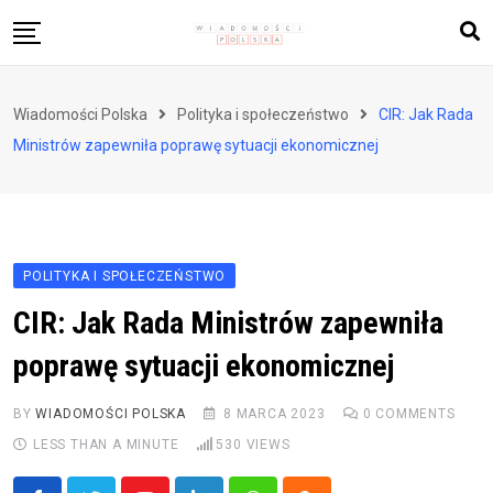
Skip
to
content
Biznes i finanse
Wiadomości Polska
Polityka i społeczeństwo
CIR: Jak Rada
Zdrowie i styl życia
Ministrów zapewniła poprawę sytuacji ekonomicznej
Polityka i społeczeństwo
Nauka i technologie
Ludzie i kultura
POLITYKA I SPOŁECZEŃSTWO
CIR: Jak Rada Ministrów zapewniła
poprawę sytuacji ekonomicznej
BY
WIADOMOŚCI POLSKA
8 MARCA 2023
0
COMMENTS
LESS THAN A MINUTE
530
VIEWS