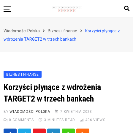
Skip
to
content
Biznes i finanse
Wiadomości Polska
Biznes i finanse
Korzyści płynące z
Zdrowie i styl życia
wdrożenia TARGET2 w trzech bankach
Polityka i społeczeństwo
Nauka i technologie
Ludzie i kultura
BIZNES I FINANSE
Korzyści płynące z wdrożenia
TARGET2 w trzech bankach
BY
WIADOMOŚCI POLSKA
7 KWIETNIA 2023
0
COMMENTS
3 MINUTES READ
406
VIEWS