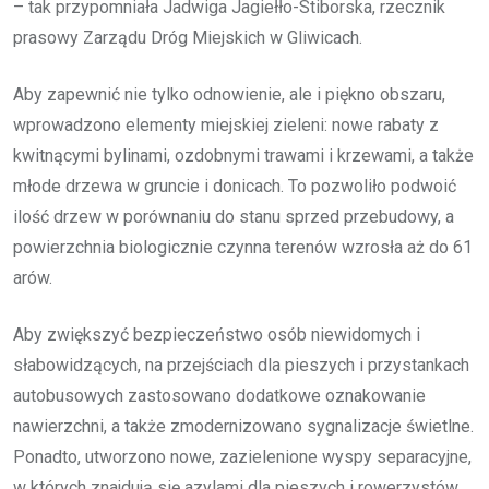
– tak przypomniała Jadwiga Jagiełło-Stiborska, rzecznik
prasowy Zarządu Dróg Miejskich w Gliwicach.
Aby zapewnić nie tylko odnowienie, ale i piękno obszaru,
wprowadzono elementy miejskiej zieleni: nowe rabaty z
kwitnącymi bylinami, ozdobnymi trawami i krzewami, a także
młode drzewa w gruncie i donicach. To pozwoliło podwoić
ilość drzew w porównaniu do stanu sprzed przebudowy, a
powierzchnia biologicznie czynna terenów wzrosła aż do 61
arów.
Aby zwiększyć bezpieczeństwo osób niewidomych i
słabowidzących, na przejściach dla pieszych i przystankach
autobusowych zastosowano dodatkowe oznakowanie
nawierzchni, a także zmodernizowano sygnalizacje świetlne.
Ponadto, utworzono nowe, zazielenione wyspy separacyjne,
w których znajdują się azylami dla pieszych i rowerzystów.