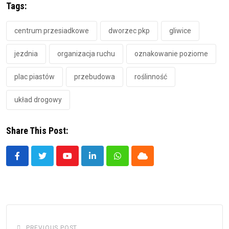
Tags:
centrum przesiadkowe
dworzec pkp
gliwice
jezdnia
organizacja ruchu
oznakowanie poziome
plac piastów
przebudowa
roślinność
układ drogowy
Share This Post:
Youtube
LinkedIn
Whatsapp
Cloud
PREVIOUS POST