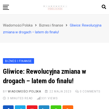
Skip
to
content
Biznes i finanse
Wiadomości Polska
Biznes i finanse
Gliwice: Rewolucyjna
Zdrowie i styl życia
zmiana w drogach – latem do finału!
Polityka i społeczeństwo
Nauka i technologie
Ludzie i kultura
BIZNES I FINANSE
Gliwice: Rewolucyjna zmiana w
drogach – latem do finału!
BY
WIADOMOŚCI POLSKA
22 MAJA 2023
0
COMMENTS
3 MINUTES READ
331
VIEWS