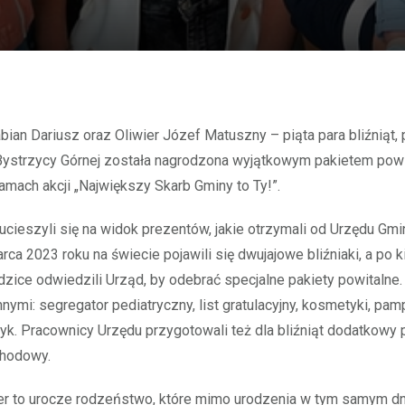
Bystrzycy Górnej została nagrodzona wyjątkowym pakietem pow
ramach akcji „Największy Skarb Gminy to Ty!”.
 ucieszyli się na widok prezentów, jakie otrzymali od Urzędu Gmin
arca 2023 roku na świecie pojawili się dwujajowe bliźniaki, a po k
dzice odwiedzili Urząd, by odebrać specjalne pakiety powitalne
nnymi: segregator pediatryczny, list gratulacyjny, kosmetyki, pam
k. Pracownicy Urzędu przygotowali też dla bliźniąt dodatkowy 
chodowy.
ier to urocze rodzeństwo, które mimo urodzenia w tym samym dni