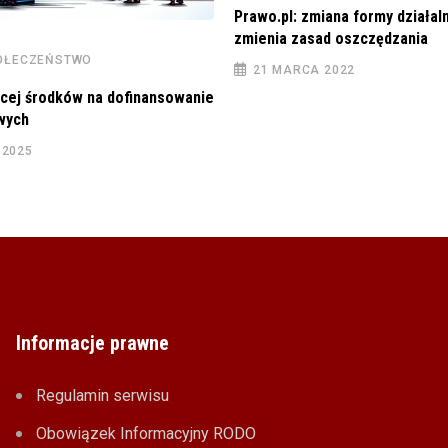
Prawo.pl: zmiana formy działaln
zmienia zasad oszczędzania
POŁECZEŃSTWO
21 MARCA 2022
ęcej środków na dofinansowanie
owych
 2025
Informacje prawne
Regulamin serwisu
Obowiązek Informacyjny RODO