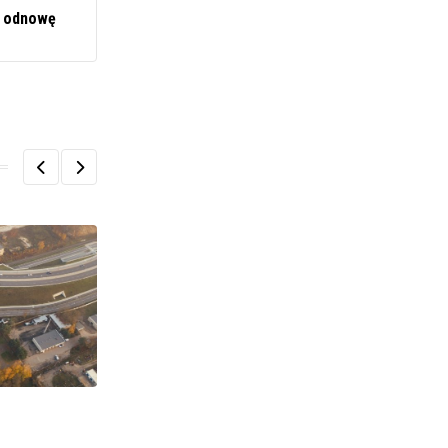
h odnowę
POLITYKA I SPOŁECZEŃSTWO