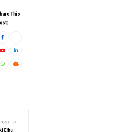
hare This
ost:
Youtube
LinkedIn
Whatsapp
Cloud
 POST
ki Ełku –