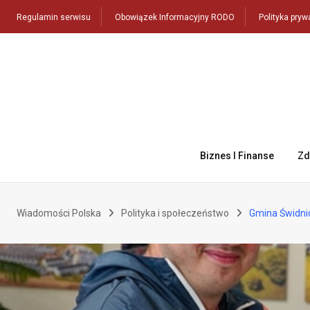
Skip
Regulamin serwisu
Obowiązek Informacyjny RODO
Polityka pryw
to
content
Biznes I Finanse
Zd
Wiadomości Polska
Polityka i społeczeństwo
Gmina Świdnic