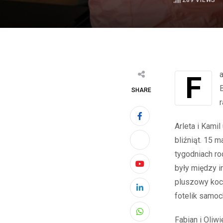
289
VIEWS
Fabian Dariusz oraz Oliwier Józef Matuszny – piąta para bliźniąt, powitana w
SHARE
Arleta i Kamil
bliźniąt. 15 m
tygodniach ro
były między i
Youtube
pluszowy kocy
LinkedIn
fotelik samo
Whatsapp
Fabian i Oliw