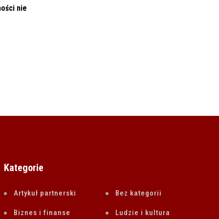
ości nie
MRiRW: Nowe techniki genomowe to nie
GMO (komunikat)
28 LISTOPADA 2024
Kategorie
Artykuł partnerski
Bez kategorii
Biznes i finanse
Ludzie i kultura