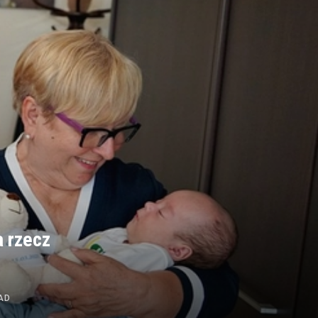
a rzecz
AD