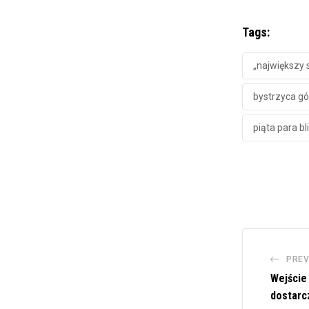
Tags:
„największy s
bystrzyca g
piąta para bl
PREV
Wejście
dostarc