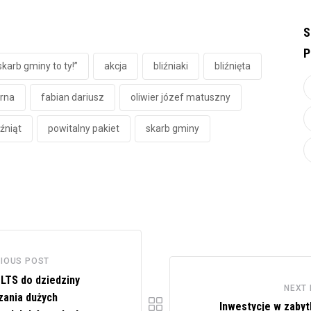
S
P
karb gminy to ty!”
akcja
bliźniaki
bliźnięta
órna
fabian dariusz
oliwier józef matuszny
iźniąt
powitalny pakiet
skarb gminy
IOUS POST
 LTS do dziedziny
NEXT
zania dużych
Inwestycje w zabyt