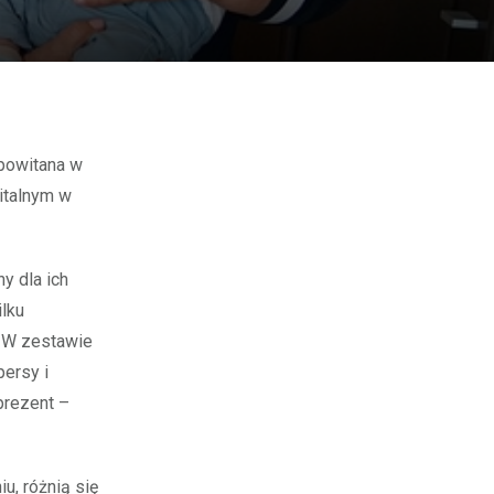
italnym w
y dla ich
ilku
. W zestawie
persy i
prezent –
u, różnią się