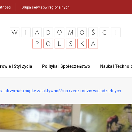
atności
Grupa serwisów regionalnych
rowie I Styl Życia
Polityka I Społeczeństwo
Nauka I Technol
a otrzymała piątkę za aktywność na rzecz rodzin wielodzietnych