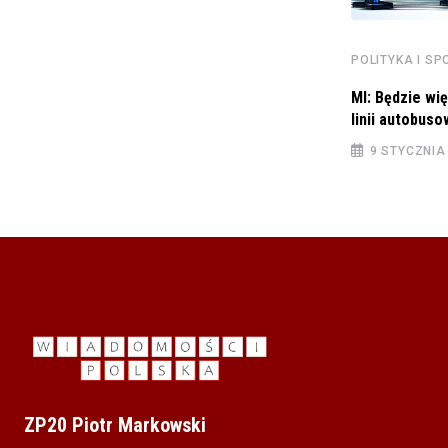
Zbigniew Ziobro spotkał się z Związkiem
Podhalan –
POLITYKA I S
20 LIPCA 2023
MI: Będzie wi
linii autobus
9 STYCZNIA
ZP20 Piotr Markowski