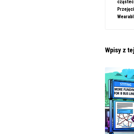
cząstec
Przejęc
Wearabl
Wpisy z te
POLITYKA I SPOŁECZEŃSTWO