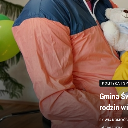
POLITYKA I 
Gmina Św
rodzin w
BY
WIADOMOŚC