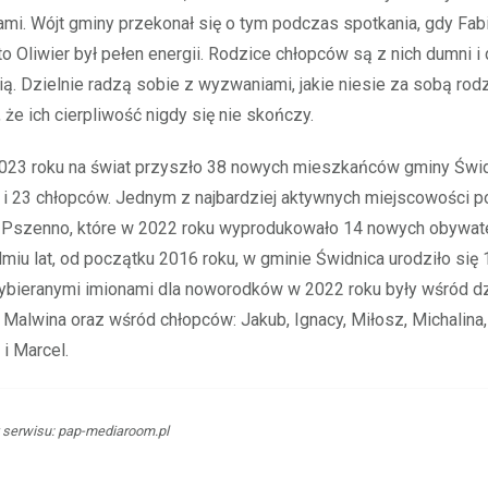
i. Wójt gminy przekonał się o tym podczas spotkania, gdy Fab
to Oliwier był pełen energii. Rodzice chłopców są z nich dumni i 
ią. Dzielnie radzą sobie z wyzwaniami, jakie niesie za sobą rodz
 że ich cierpliwość nigdy się nie skończy.
2023 roku na świat przyszło 38 nowych mieszkańców gminy Świd
 i 23 chłopców. Jednym z najbardziej aktywnych miejscowości
o Pszenno, które w 2022 roku wyprodukowało 14 nowych obywate
dmiu lat, od początku 2016 roku, w gminie Świdnica urodziło się 
wybieranymi imionami dla noworodków w 2022 roku były wśród d
 Malwina oraz wśród chłopców: Jakub, Ignacy, Miłosz, Michalina, 
 i Marcel.
 serwisu: pap-mediaroom.pl