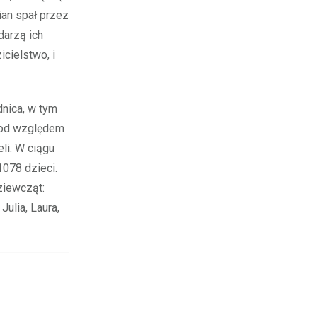
ian spał przez
darzą ich
icielstwo, i
nica, w tym
 pod względem
li. W ciągu
1078 dzieci.
ziewcząt:
Julia, Laura,