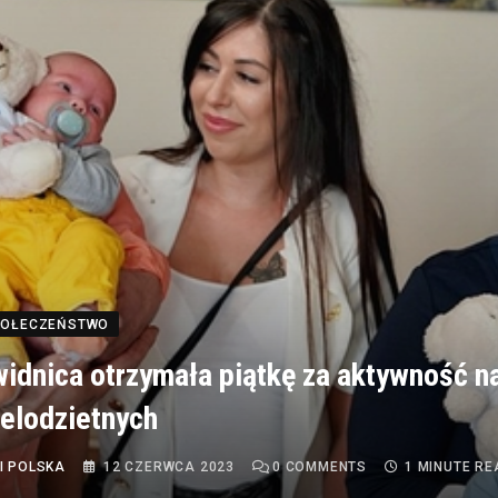
SPOŁECZEŃSTWO
idnica otrzymała piątkę za aktywność n
ielodzietnych
I POLSKA
12 CZERWCA 2023
0
COMMENTS
1 MINUTE RE