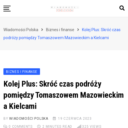
Skip
to
content
Biznes i finanse
Wiadomości Polska
Biznes i finanse
Kolej Plus: Skróć czas
Zdrowie i styl życia
podróży pomiędzy Tomaszowem Mazowieckim a Kielcami
Polityka i społeczeństwo
Nauka i technologie
Ludzie i kultura
BIZNES I FINANSE
Kolej Plus: Skróć czas podróży
pomiędzy Tomaszowem Mazowieckim
a Kielcami
BY
WIADOMOŚCI POLSKA
19 CZERWCA 2023
0
COMMENTS
2 MINUTES READ
325
VIEWS