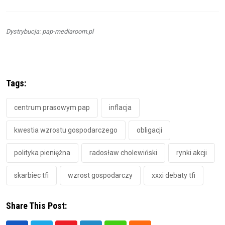
Dystrybucja: pap-mediaroom.pl
Tags:
centrum prasowym pap
inflacja
kwestia wzrostu gospodarczego
obligacji
polityka pieniężna
radosław cholewiński
rynki akcji
skarbiec tfi
wzrost gospodarczy
xxxi debaty tfi
Share This Post: