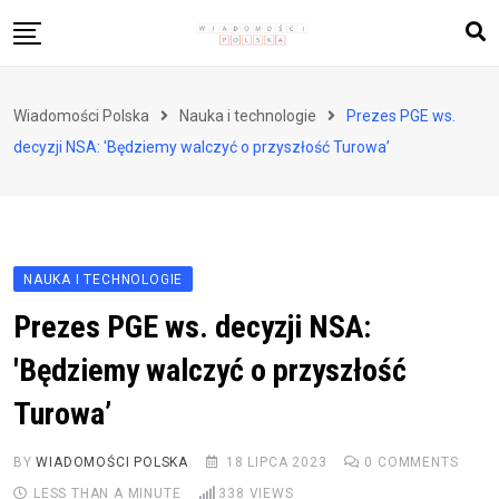
Skip
to
content
Biznes i finanse
Wiadomości Polska
Nauka i technologie
Prezes PGE ws.
Zdrowie i styl życia
decyzji NSA: 'Będziemy walczyć o przyszłość Turowa’
Polityka i społeczeństwo
Nauka i technologie
Ludzie i kultura
NAUKA I TECHNOLOGIE
Prezes PGE ws. decyzji NSA:
'Będziemy walczyć o przyszłość
Turowa’
BY
WIADOMOŚCI POLSKA
18 LIPCA 2023
0
COMMENTS
LESS THAN A MINUTE
338
VIEWS