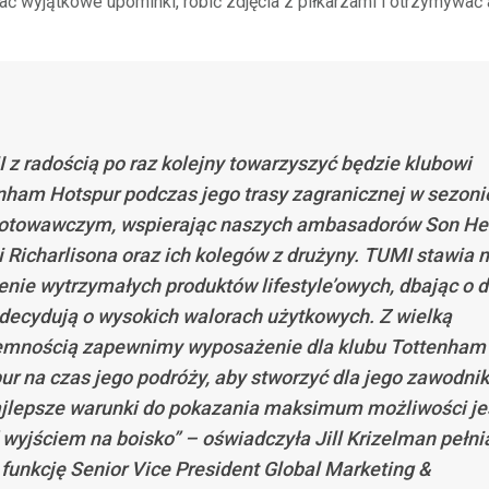
ć wyjątkowe upominki, robić zdjęcia z piłkarzami i otrzymywać 
 z radością po raz kolejny towarzyszyć będzie klubowi
nham Hotspur podczas jego trasy zagranicznej w sezoni
otowawczym, wspierając naszych ambasadorów Son He
i Richarlisona oraz ich kolegów z drużyny. TUMI stawia 
enie wytrzymałych produktów lifestyle’owych, dbając o d
 decydują o wysokich walorach użytkowych. Z wielką
emnością zapewnimy wyposażenie dla klubu Tottenham
ur na czas jego podróży, aby stworzyć dla jego zawodni
ajlepsze warunki do pokazania maksimum możliwości j
 wyjściem na boisko” – oświadczyła Jill Krizelman pełni
funkcję Senior Vice President Global Marketing &