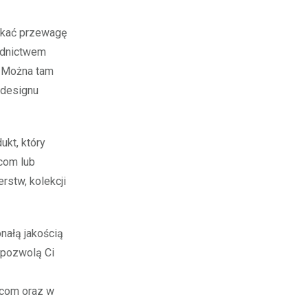
skać przewagę
ednictwem
. Można tam
 designu
kt, który
com lub
rstw, kolekcji
nałą jakością
 pozwolą Ci
.com oraz w