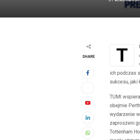
BY
WIADOMOŚC
TUMI, międzynarodowa marka produktów podróżnych i lifestyle’owych, ogłosiła
SHARE
ich podczas 
sukcesu, jaki
TUMI wspiera 
obejmie Perth
Youtube
wydarzenie w 
LinkedIn
zaproszeni g
Tottenham Hot
Whatsapp