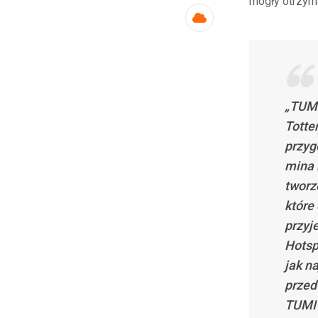
mogły otrzyma
Cloud
„TUMI
Totte
przyg
mina 
tworz
które
przyj
Hotsp
jak n
przed
TUMI 