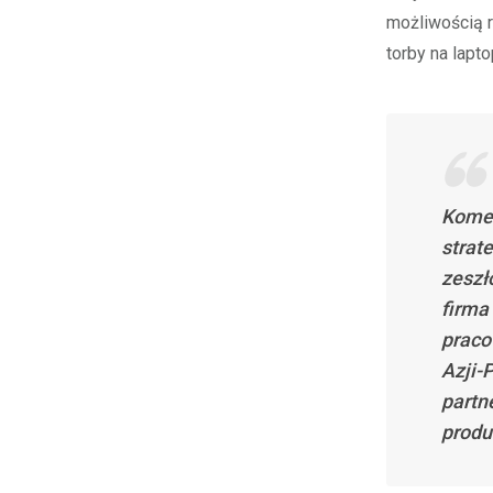
możliwością r
torby na lapto
Komen
strat
zeszł
firma
praco
Azji-
partn
produ