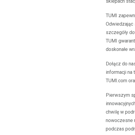
sklepach stac
TUMI zapewnia
Odwiedzając 
szczegóły dot
TUMI gwarantu
doskonałe wr
Dołącz do nas
informacji na
TUMI.com oraz
Pierwszym sp
innowacyjnych
chwilę w podr
nowoczesne ro
podczas podró