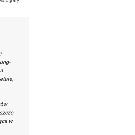
autografy.
e
ung-
na
etale,
ków
eszcze
ąca w