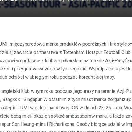
I POLSKA
20 LIPCA 2023
0
COMMENTS
5 MINUTES READ
dzisiaj zawarcie partnerstwa z Tottenham Hotspur Football Club
wznowi współpracę z klubem piłkarskim na terenie Azji-Pacyfiku
sezonu przygotowawczego w tym regionie. Współpraca ta jest k
 klub odniósł w ubiegłym roku podczas koreańskiej trasy.
angielski klub w tym roku podczas jego trasy na terenie Azji-Pac
, Bangkok i Singapur. W ostatnim z tych miast marka zorganizuje
sklepie TUMI w galerii handlowej ION w dniach 23-26 lipca. W
oście będą mieli okazję spotkać ambasadorów marki, a także z
spur Son Heung-mina i Richarlisona. Osoby biorące udział w im