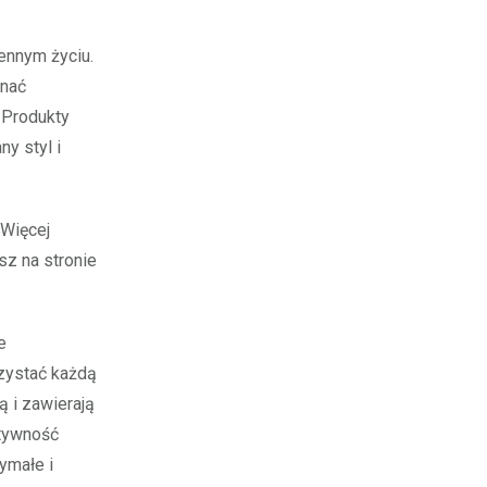
ennym życiu.
znać
 Produkty
y styl i
 Więcej
sz na stronie
e
zystać każdą
 i zawierają
ktywność
ymałe i