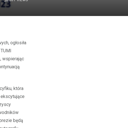
301
VIEWS
. TUMI
, wspierając
ontynuacją
yfiku, która
 ekscytujące
szyscy
awodników
prezie będą