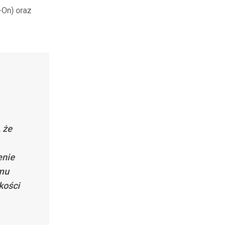
-On) oraz
 że
enie
emu
kości