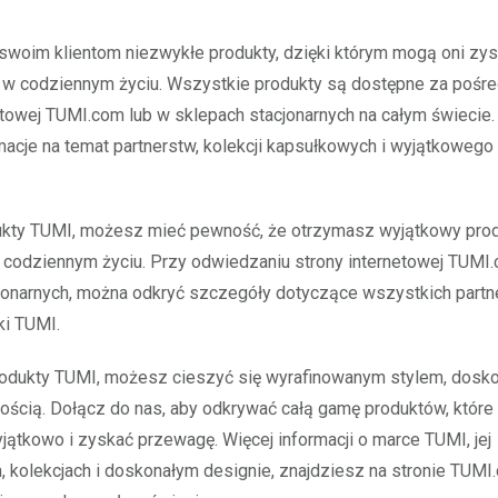
 swoim klientom niezwykłe produkty, dzięki którym mogą oni zy
ię w codziennym życiu. Wszystkie produkty są dostępne za pośr
etowej TUMI.com lub w sklepach stacjonarnych na całym świecie
macje na temat partnerstw, kolekcji kapsułkowych i wyjątkowego
ukty TUMI, możesz mieć pewność, że otrzymasz wyjątkowy produ
 codziennym życiu. Przy odwiedzaniu strony internetowej TUMI.
onarnych, można odkryć szczegóły dotyczące wszystkich partne
ki TUMI.
rodukty TUMI, możesz cieszyć się wyrafinowanym stylem, dosko
ością. Dołącz do nas, aby odkrywać całą gamę produktów, które
jątkowo i zyskać przewagę. Więcej informacji o marce TUMI, jej
, kolekcjach i doskonałym designie, znajdziesz na stronie TUMI