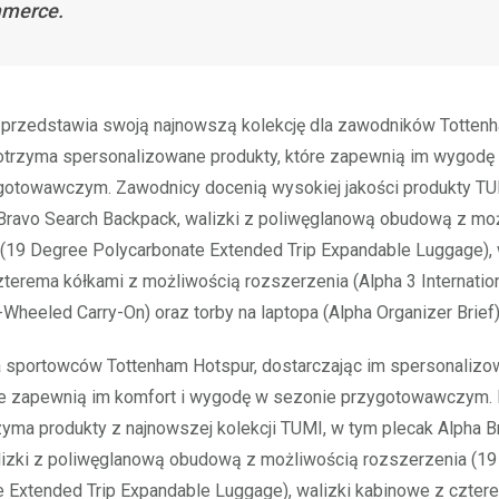
merce.
przedstawia swoją najnowszą kolekcję dla zawodników Tottenh
otrzyma spersonalizowane produkty, które zapewnią im wygodę 
gotowawczym. Zawodnicy docenią wysokiej jakości produkty TU
 Bravo Search Backpack, walizki z poliwęglanową obudową z mo
(19 Degree Polycarbonate Extended Trip Expandable Luggage), 
terema kółkami z możliwością rozszerzenia (Alpha 3 Internatio
Wheeled Carry-On) oraz torby na laptopa (Alpha Organizer Brief)
 sportowców Tottenham Hotspur, dostarczając im spersonaliz
óre zapewnią im komfort i wygodę w sezonie przygotowawczym.
yma produkty z najnowszej kolekcji TUMI, w tym plecak Alpha B
lizki z poliwęglanową obudową z możliwością rozszerzenia (1
 Extended Trip Expandable Luggage), walizki kabinowe z czter