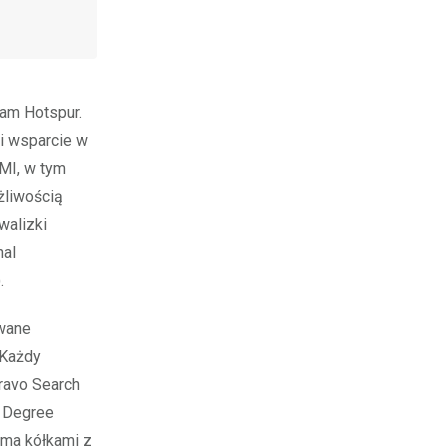
am Hotspur.
i wsparcie w
MI, w tym
żliwością
walizki
nal
.
owane
 Każdy
ravo Search
9 Degree
ema kółkami z