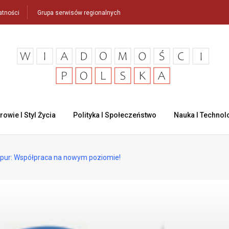
atności
Grupa serwisów regionalnych
rowie I Styl Życia
Polityka I Społeczeństwo
Nauka I Technol
spur: Współpraca na nowym poziomie!