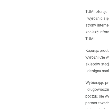
TUMI oferuje
i wyróżnić s
strony intern
znaleźć infor
TUMI.
Kupując prod
wyróżni Cię w
sklepów stacj
i designu mar
Wybierając p
i długowieczn
poczuć się wy
partnerstwach