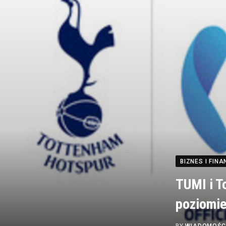
BIZNES I FINA
TUMI i T
poziomie